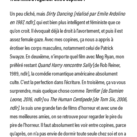
Un peu cliché, mais
Dirty Dancing [réalisé par Emile Ardolino
en 1987, ndlr]
, qui est bien plus intelligent et féministe que ce
qu’on croit. Il évoquait déjà le droit à l’avortement, et puis il est
assez female gaze. Avec mes copines, ça nous a appris à
érotiser les corps masculins, notamment celui de Patrick
Swayze. En deuxième, n’importe quel film avec Meg Ryan, mon
préféré restant
Quand Harry rencontre Sally
[de Rob Reiner,
1989, ndlr], la comédie romantique américaine absolument
culte. C’est la perfection dans l’écriture. En troisième, ça va vous
surprendre, mais quelque chose comme
Terrifier [de Damien
Leone, 2016, ndlr]
ou
The Human Centipede
[de Tom Six, 2006,
ndlr]
. Je suis une grande fan de films d’horreur et avec une de
mes meilleures amies, on se retrouve pour regarder le pire du
pire de l’horreur. Il faut absolument les voir entre copines, parce
qu’après, on n’a pas envie de dormir toute seule chez soi et on a