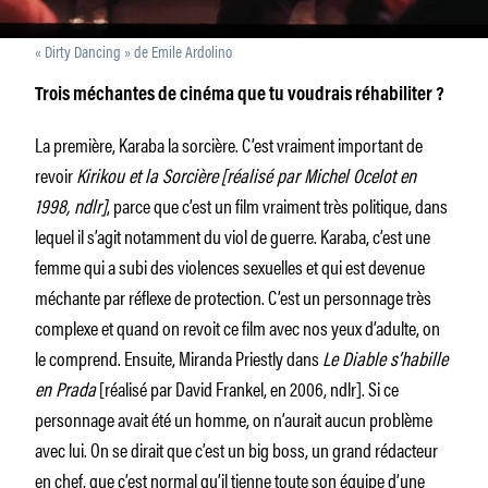
« Dirty Dancing » de Emile Ardolino
Trois méchantes de cinéma que tu voudrais réhabiliter ?
La première, Karaba la sorcière. C’est vraiment important de
revoir
Kirikou et la Sorcière
[réalisé par Michel Ocelot en
1998, ndlr]
, parce que c’est un film vraiment très politique, dans
lequel il s’agit notamment du viol de guerre. Karaba, c’est une
femme qui a subi des violences sexuelles et qui est devenue
méchante par réflexe de protection. C’est un personnage très
complexe et quand on revoit ce film avec nos yeux d’adulte, on
le comprend. Ensuite, Miranda Priestly dans
Le Diable s’habille
en Prada
[réalisé par David Frankel, en 2006, ndlr]. Si ce
personnage avait été un homme, on n’aurait aucun problème
avec lui. On se dirait que c’est un big boss, un grand rédacteur
en chef, que c’est normal qu’il tienne toute son équipe d’une