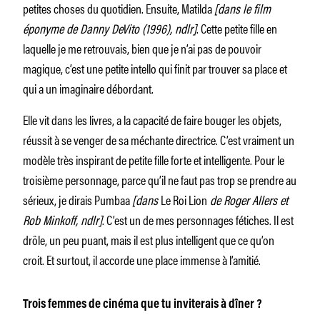
petites choses du quotidien. Ensuite, Matilda
[dans le film
éponyme de Danny DeVito (1996), ndlr]
. Cette petite fille en
laquelle je me retrouvais, bien que je n’ai pas de pouvoir
magique, c’est une petite intello qui finit par trouver sa place et
qui a un imaginaire débordant.
Elle vit dans les livres, a la capacité de faire bouger les objets,
réussit à se venger de sa méchante directrice. C’est vraiment un
modèle très inspirant de petite fille forte et intelligente. Pour le
troisième personnage, parce qu’il ne faut pas trop se prendre au
sérieux, je dirais Pumbaa
[dans
Le Roi Lion
de Roger Allers et
Rob Minkoff, ndlr]
. C’est un de mes personnages fétiches. Il est
drôle, un peu puant, mais il est plus intelligent que ce qu’on
croit. Et surtout, il accorde une place immense à l’amitié.
Trois femmes de cinéma que tu inviterais à dîner ?