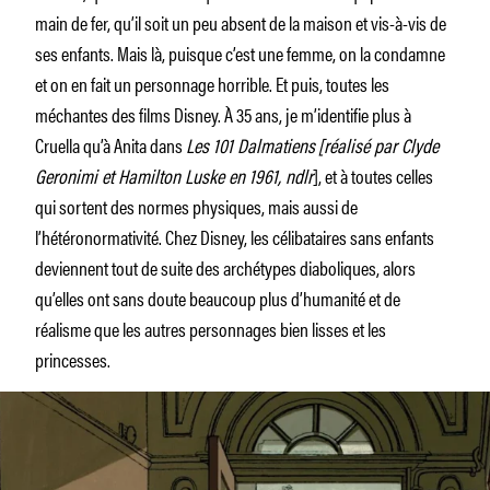
main de fer, qu’il soit un peu absent de la maison et vis-à-vis de
ses enfants. Mais là, puisque c’est une femme, on la condamne
et on en fait un personnage horrible. Et puis, toutes les
méchantes des films Disney. À 35 ans, je m’identifie plus à
Cruella qu’à Anita dans
Les 101 Dalmatiens
[réalisé par Clyde
Geronimi et Hamilton Luske en 1961, ndlr
], et à toutes celles
qui sortent des normes physiques, mais aussi de
l’hétéronormativité. Chez Disney, les célibataires sans enfants
deviennent tout de suite des archétypes diaboliques, alors
qu’elles ont sans doute beaucoup plus d’humanité et de
réalisme que les autres personnages bien lisses et les
princesses.