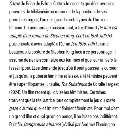
Carrie
de Brian de Palma. Cette adolescente qui découvre ses
pouvoirs de télékinésie au moment de l’apparition de ses
premières règles, l’un des grands archétypes de l’horreur
féminin. Un personnage passionnant, à lire d’abord
[le film est
adapté d’un roman de Stephen King, écrit en 1974, ndlr]
et
puis ensuite à avoir adapté à l’écran
[en 1976, ndlr]
. J’aime
beaucoup la posture de Stephen King face à ce personnage. Il
assume de ne rien connaître aux femmes et que leur univers le
fasse flipper. Et se demande jusqu’où il peut pousser le curseur
et jusqu’où la puberté féminine et la sexualité féminine peuvent
être super flippantes. Ensuite,
The Substance
de Coralie Fargeat
(2024). Un film récent qui divise les féministes. Certaines
trouvent que la réalisatrice joue complètement le jeu du
male
gaze
, d’autres que le film est infiniment féministe. Pour moi c’est
un grand film et quoi qu’on en pense, il ne laisse pas indifférent.
Et enfin,
Dangereuse alliance
[réalisé par Andrew Fleming en