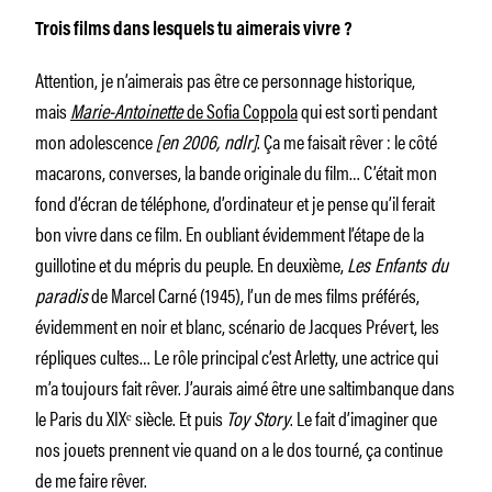
Trois films dans lesquels tu aimerais vivre ?
Attention, je n’aimerais pas être ce personnage historique,
mais
Marie-Antoinette
de Sofia Coppola
qui est sorti pendant
mon adolescence
[en 2006, ndlr]
. Ça me faisait rêver : le côté
macarons, converses, la bande originale du film… C’était mon
fond d’écran de téléphone, d’ordinateur et je pense qu’il ferait
bon vivre dans ce film. En oubliant évidemment l’étape de la
guillotine et du mépris du peuple. En deuxième,
Les Enfants du
paradis
de Marcel Carné (1945), l’un de mes films préférés,
évidemment en noir et blanc, scénario de Jacques Prévert, les
répliques cultes… Le rôle principal c’est Arletty, une actrice qui
m’a toujours fait rêver. J’aurais aimé être une saltimbanque dans
le Paris du XIXᵉ siècle. Et puis
Toy Story
. Le fait d’imaginer que
nos jouets prennent vie quand on a le dos tourné, ça continue
de me faire rêver.