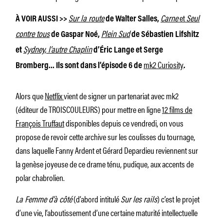
Sur la route
Carne
et
Seul
À VOIR AUSSI >>
de Walter Salles,
contre tous
Plein Sud
de Gaspar Noé,
de Sébastien Lifshitz
Sydney, l’autre Chaplin
et
d’Éric Lange et Serge
mk2 Curiosity
Bromberg… Ils sont dans l’épisode 6 de
.
Alors que
Netflix
vient de signer un partenariat avec mk2
(éditeur de TROISCOULEURS) pour mettre en ligne
12 films de
François Truffaut
disponibles depuis ce vendredi, on vous
propose de revoir cette archive sur les coulisses du tournage,
dans laquelle Fanny Ardent et Gérard Depardieu reviennent sur
la genèse joyeuse de ce drame ténu, pudique, aux accents de
polar chabrolien.
La Femme d’à côté
(d’abord intitulé
Sur les rails
) c’est le projet
d’une vie, l’aboutissement d’une certaine maturité intellectuelle