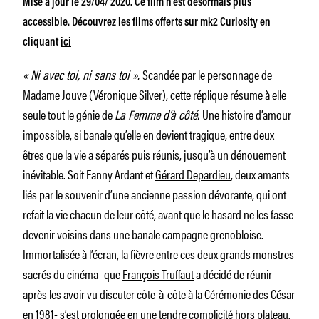
Mise à jour le 29/04/ 2020. Ce film n’est désormais plus
accessible. Découvrez les films offerts sur mk2 Curiosity en
cliquant
ici
« Ni avec toi, ni sans toi ».
Scandée par le personnage de
Madame Jouve (Véronique Silver), cette réplique résume à elle
seule tout le génie de
La Femme d’à côté.
Une histoire d’amour
impossible, si banale qu’elle en devient tragique, entre deux
êtres que la vie a séparés puis réunis, jusqu’à un dénouement
inévitable. Soit Fanny Ardant et
Gérard Depardieu
, deux amants
liés par le souvenir d’une ancienne passion dévorante, qui ont
refait la vie chacun de leur côté, avant que le hasard ne les fasse
devenir voisins dans une banale campagne grenobloise.
Immortalisée à l’écran, la fièvre entre ces deux grands monstres
sacrés du cinéma -que
François Truffaut
a décidé de réunir
après les avoir vu discuter côte-à-côte à la Cérémonie des César
en 1981- s’est prolongée en une tendre complicité hors plateau.