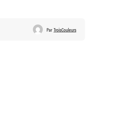
Par
TroisCouleurs