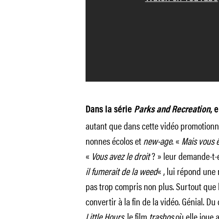
Dans la série
Parks and Recreation
, 
autant que dans cette vidéo promotionn
nonnes écolos et
new-age
. «
Mais vous 
«
Vous avez le droit
? » leur demande-t-
il fumerait de la weed
« , lui répond une 
pas trop compris non plus. Surtout que 
convertir à la fin de la vidéo. Génial. D
Little Hours,
le film
trashos
où elle joue a