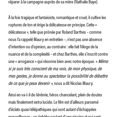
réparer à la campagne auprès de sa mère (Nathalie Baye).
À la fois tragique et fantaisiste, romantique et cruel, il cultive les
ruptures de ton et érige la délicatesse en principe. Cette «
délicatesse », telle que prônée par Roland Barthes – comme
nous l’a rappelé Maury en entretien –, n’est pas une absence
d’intention ou d’opinion, au contraire : elle fait l’éloge de la
nuance et de la complexité – et chez Barthes, elle s’inscrit contre
une « arrogance » qui résonne bien avec notre époque.
« Même
si je suis très conscient de ma voix, de mon physique, de
mes gestes, je donne au spectateur la possibilité de débattre
de ce que je peux devenir »
, nous a dit Nicolas Maury.
Ainsi en va-t-il de Jérémie, héros chancelant, plein de doutes
mais finalement extra lucide. Le film est d’ailleurs parsemé
d’éclats quasi télépathiques qui sont autant d’échappées
merveilleuses : un éphèbe sortant d’une piscine et qui sent