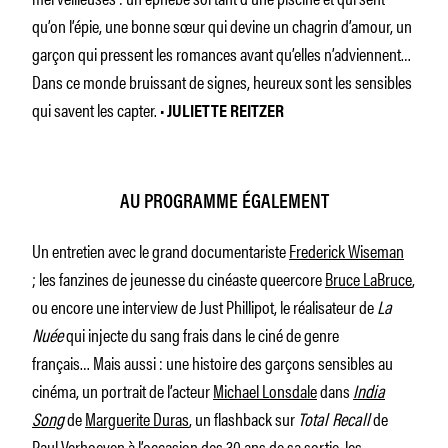
qu’on l’épie, une bonne sœur qui devine un chagrin d’amour, un
garçon qui pressent les romances avant qu’elles n’adviennent…
Dans ce monde bruissant de signes, heureux sont les sensibles
qui savent les capter. •
JULIETTE REITZER
AU PROGRAMME ÉGALEMENT
Un entretien avec le grand documentariste
Frederick Wiseman
; les fanzines de jeunesse du cinéaste queercore
Bruce LaBruce
,
ou encore une interview de Just Phillipot, le réalisateur de
La
Nuée
qui injecte du sang frais dans le ciné de genre
français… Mais aussi : une histoire des garçons sensibles au
cinéma, un portrait de l’acteur
Michael Lonsdale
dans
India
Song
de
Marguerite Duras
, un flashback sur
Total Recall
de
Paul Verhoeven
à l’occasion des 30 ans de sa sortie, les