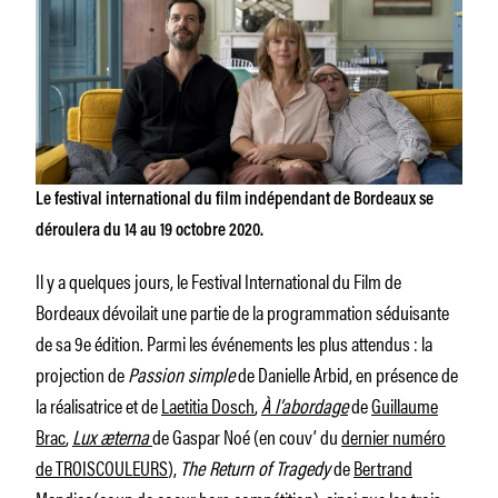
Le festival international du film indépendant de Bordeaux se
déroulera du 14 au 19 octobre 2020.
Il y a quelques jours, le Festival International du Film de
Bordeaux dévoilait une partie de la programmation séduisante
de sa 9e édition. Parmi les événements les plus attendus : la
projection de
Passion simple
de Danielle Arbid, en présence de
la réalisatrice et de
Laetitia Dosch
,
À l’abordage
de
Guillaume
Brac
,
Lux æterna
de Gaspar Noé (en couv’ du
dernier numéro
de TROISCOULEURS
),
The Return of Tragedy
de
Bertrand
Mandico
(coup de coeur hors compétition), ainsi que les trois