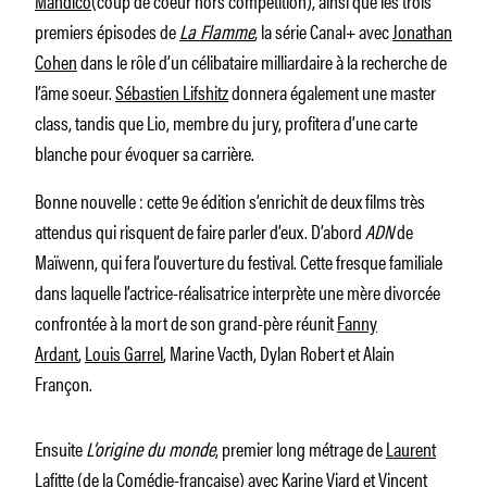
premiers épisodes de
La Flamme
, la série Canal+ avec
Jonathan
Cohen
dans le rôle d’un célibataire milliardaire à la recherche de
l’âme soeur.
Sébastien Lifshitz
donnera également une master
class, tandis que Lio, membre du jury, profitera d’une carte
blanche pour évoquer sa carrière.
Bonne nouvelle : cette 9e édition s’enrichit de deux films très
attendus qui risquent de faire parler d’eux. D’abord
ADN
de
Maïwenn, qui fera l’ouverture du festival. Cette fresque familiale
dans laquelle l’actrice-réalisatrice interprète une mère divorcée
confrontée à la mort de son grand-père réunit
Fanny
Ardant
,
Louis Garrel
, Marine Vacth, Dylan Robert et Alain
Françon.
Ensuite
L’origine du monde
, premier long métrage de
Laurent
Lafitte
(de la Comédie-française) avec
Karine Viard
et
Vincent