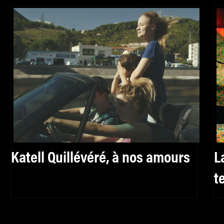
Katell Quillévéré, à nos amours
L
t