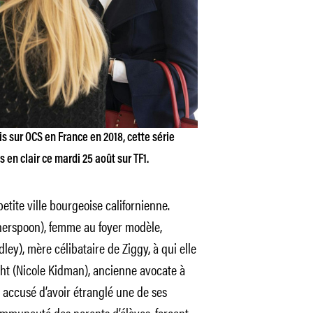
is sur OCS en France en 2018, cette série
en clair ce mardi 25 août sur TF1.
petite ville bourgeoise californienne.
erspoon), femme au foyer modèle,
y), mère célibataire de Ziggy, à qui elle
ht (Nicole Kidman), ancienne avocate à
t accusé d’avoir étranglé une de ses
ommunauté des parents d’élèves, forçant