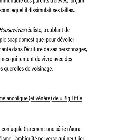
s lequel il dissimulait ses failles…
 Housewives
réaliste, troublant de
mple soap domestique, pour dévoiler
nte dans l’écriture de ses personnages,
mmes qui tentent de vivre avec des
s querelles de voisinage.
 mélancolique (et vénère) de « Big Little
ce conjugale (rarement une série n’aura
héisme, l’ambiguïté perverse qui peut lier