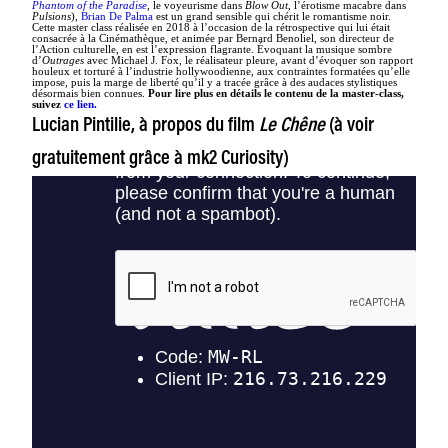
Phantom of the Paradise
, le voyeurisme dans
Blow Out
, l’érotisme macabre dans
Pulsions
),
Brian De Palma
est un grand sensible qui chérit le romantisme noir.
Cette master class réalisée en 2018 à l’occasion de la rétrospective qui lui était
consacrée à la Cinémathèque, et animée par Bernard Benoliel, son directeur de
l’Action culturelle, en est l’expression flagrante. Évoquant la musique sombre
d’
Outrages
avec Michael J. Fox, le réalisateur pleure, avant d’évoquer son rapport
houleux et torturé à l’industrie hollywoodienne, aux contraintes formatées qu’elle
impose, puis la marge de liberté qu’il y a tracée grâce à des audaces stylistiques
désormais bien connues.
Pour lire plus en détails le contenu de la master-class,
suivez
ce lien.
Lucian Pintilie, à propos du film
Le Chêne
(à voir
gratuitement grâce à mk2 Curiosity)