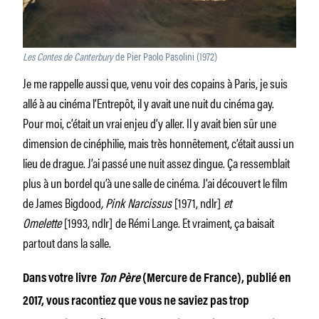
Les Contes de Canterbury
de Pier Paolo Pasolini (1972)
Je me rappelle aussi que, venu voir des copains à Paris, je suis
allé à au cinéma l’Entrepôt, il y avait une nuit du cinéma gay.
Pour moi, c’était un vrai enjeu d’y aller. Il y avait bien sûr une
dimension de cinéphilie, mais très honnêtement, c’était aussi un
lieu de drague. J’ai passé une nuit assez dingue. Ça ressemblait
plus à un bordel qu’à une salle de cinéma. J’ai découvert le film
de James Bigdood
,
Pink Narcissus
[1971, ndlr]
et
Omelette
[1993, ndlr]
de Rémi Lange. Et vraiment, ça baisait
partout dans la salle.
Dans votre livre
Ton Père
(Mercure de France), publié en
2017, vous racontiez que vous ne saviez pas trop