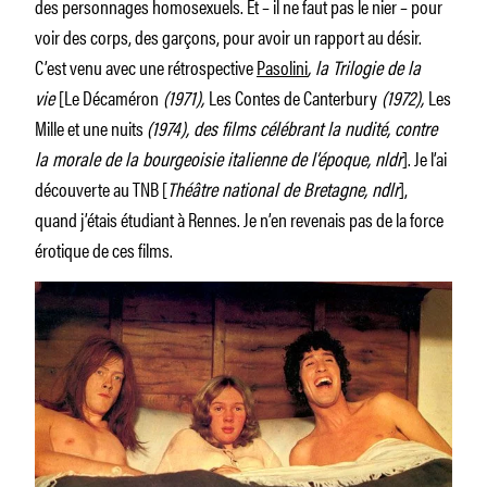
des personnages homosexuels. Et – il ne faut pas le nier – pour
voir des corps, des garçons, pour avoir un rapport au désir.
C’est venu avec une rétrospective
Pasolini
, la Trilogie de la
vie
[Le Décaméron
(1971),
Les Contes de Canterbury
(1972),
Les
Mille et une nuits
(1974), des films célébrant la nudité, contre
la morale de la bourgeoisie italienne de l’époque, nldr
]. Je l’ai
découverte au TNB [
Théâtre national de Bretagne, ndlr
],
quand j’étais étudiant à Rennes. Je n’en revenais pas de la force
érotique de ces films.