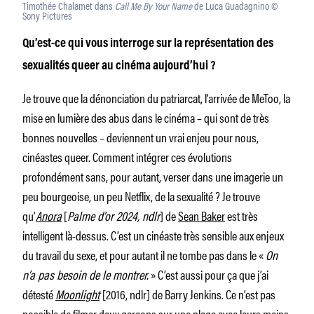
Timothée Chalamet dans
Call Me By Your Name
de Luca Guadagnino ©
Sony Pictures
Qu’est-ce qui vous interroge sur la représentation des
sexualités queer au cinéma aujourd’hui ?
Je trouve que la dénonciation du patriarcat, l’arrivée de MeToo, la
mise en lumière des abus dans le cinéma – qui sont de très
bonnes nouvelles – deviennent un vrai enjeu pour nous,
cinéastes queer. Comment intégrer ces évolutions
profondément sans, pour autant, verser dans une imagerie un
peu bourgeoise, un peu Netflix, de la sexualité ? Je trouve
qu’
Anora
[
Palme d’or 2024, ndlr
] de
Sean Baker
est très
intelligent là-dessus. C’est un cinéaste très sensible aux enjeux
du travail du sexe, et pour autant il ne tombe pas dans le «
On
n’a pas besoin de le montrer.
» C’est aussi pour ça que j’ai
détesté
Moonlight
[2016, ndlr] de Barry Jenkins. Ce n’est pas
possible de filmer deux garçons sur une plage avec leurs mains