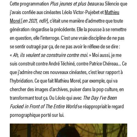
Cette programmation
Plus jeunes et plus beaux
au Silencio que
j’avais confiée aux cinéastes Léolo Victor-Pujebet et
Mathieu
Morel
[
en 2021, ndlr
], c’était une manière d’admettre que toute
génération ringardise la précédente. Elle la pousse à se remettre
en question, elle l’interroge. C’est une vraie discipline de ne pas
se sentir outragé par ça, de ne pas avoir le réflexe de se dire :
«
Ah, ils veulent se construire contre moi.
» Moi aussi, je me
suis construit contre André Téchiné, contre Patrice Chéreau… Ce
que j’admire chez ces nouveaux cinéastes, c’est leur rapport à
l’hybridation. Ce que fait Mathieu Morel, par exemple, qui va
chercher des images d’archives, puiser dans la pop culture, en
transformant tout ça. Ou Léolo qui avec
The Day I’ve Been
Fucked in Front of The Entire World
se réappropriait le regard
pornographique porté sur lui.