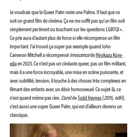
Je voudrais que la Queer Palm reste une Palme. Il faut que ce
soit un grand film de cinéma. Ça ne me suffit pas qu’un film soit
simplement pertinent ou touchant sur les questions LGBTQI+.
Ce prix aura d’autant plus de force si elle récompense un film
important. J’ai trouvé ça super par exemple quand John
Cameron Mitchell a récompensé
Innocence
de
Hirokazu Kore-
eda
en 2023. Ce n’est pas un cinéaste queer, pas un film militant,
mais il a une force incroyable, une mise en scène puissante, et
avec subtilité, tension, il touche à des choses très complexes en
filmant des enfants avec un désir homosexuel. Ce sujet-là, ce
n’est quand même pas rien.
Carol
de
Todd Haynes
[
2015, ndlr
],
c’est aussi une super Queer Palm, qui est d’ailleurs devenu un
classique.