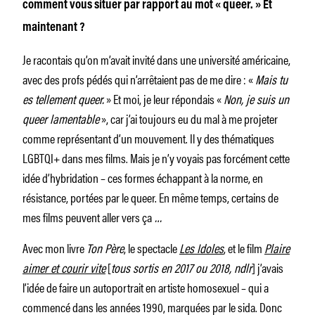
comment vous situer par rapport au mot « queer. » Et
maintenant ?
Je racontais qu’on m’avait invité dans une université américaine,
avec des profs pédés qui n’arrêtaient pas de me dire : «
Mais tu
es tellement queer.
» Et moi, je leur répondais «
Non, je suis un
queer lamentable
», car j’ai toujours eu du mal à me projeter
comme représentant d’un mouvement. Il y des thématiques
LGBTQI+ dans mes films. Mais je n’y voyais pas forcément cette
idée d’hybridation – ces formes échappant à la norme, en
résistance, portées par le queer. En même temps, certains de
mes films peuvent aller vers ça
…
Avec mon livre
Ton Père
, le spectacle
Les Idoles
, et le film
Plaire
aimer et courir vite
[
tous sortis en 2017 ou 2018, ndlr
] j’avais
l’idée de faire un autoportrait en artiste homosexuel – qui a
commencé dans les années 1990, marquées par le sida. Donc