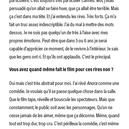
persuadé qu’on allait se faire huer, que ça allait être terrible. Mais
ça c’est dans ma tête. Et j’ai entendu les rires. Très forts. Ça m’a
fait un truc assez indescriptible. J’ai du mal à mettre des mots
dessus. Je ne suis pas quelqu’un de très à l’aise avec mes
propres émotions. Peut-être que dans 5 ou 6 ans je serai
capable d’apprécier ce moment, de le revivre à l’intérieur. Je sais
que les gens ont ri. Et qu’ils ont applaudis. C’est le principal.
Vous avez quand même fait le film pour ces rires non ?
Oui mais c’est très abstrait pour moi. J’ai rêvé
Anora
comme une
comédie. Je voulais qu’il se passe quelque chose dans la salle.
Que le film tape, réveille et bouscule les spectateurs. Mais que
constamment, le public soit avec les personnages. Qu’on ne
cesse jamais de les aimer, même que ça déconne. Même, quand
tout est trop dur, trop cru. C’est périlleux la comédie, c’est même