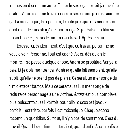
intimes en disent une autre. Filmer le sexe, ça ne doit jamais être
gratuit. Anora est une travailleuse du sexe, donc je dois raconter
ça. La mécanique, la répétition, le côté presque ouvrier de son
quotidien. Je suis obligé de montrer ça. Si je réalise un film sur
un architecte, je dois le montrer au travail. Après, ce qui
m’intéresse ici, évidemment, c’est que ce travail, personne ne
veut le voir. Personne. Tout est caché. Alors, dès qu’on le
montre, il se passe quelque chose. Anora se prostitue, Vanya la
paie. Et je dois montrer ça. Montrer qu’elle fait semblant, qu’elle
subit, qu’elle ne prend pas de plaisir. Ce serait un mensonge du
film d’effacer tout ça. Mais ce serait aussi un mensonge de
réduire ce personnage à une victime.
Anora
est plus complexe,
plus puissante aussi. Parfois pour elle, le sexe est joyeux,
parfois il est triste, parfois il est mécanique. Chaque scène
raconte un quotidien. Surtout, il n’y a pas de sentiment. C’est du
travail. Quand le sentiment intervient, quand enfin Anora enlève