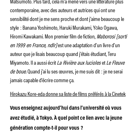
Matsumoto. Plus tard, cela m’a mené vers une littérature plus
contemporaine, avec des auteurs et autrices qui ont une
sensibilité dont je me sens proche et dont j’aime beaucoup le
style : Banana Yoshimoto, Haruki Murakami, Yōko Ogawa,
Hiromi Kawakami. Mon premier film de fiction,
Maborosi [sorti
en 1999 en France, ndlr]
est une adaptation d’un livre d’un
auteur que je lisais beaucoup quand j’étais étudiant, Teru
Miyamoto. Il a aussi écrit
La Rivière aux lucioles
et
Le Fleuve
de boue.
Quand j’ai lu ses œuvres, je me suis dit : je ne serai
jamais capable d’écrire comme ça.
Hirokazu Kore-eda donne sa liste de films préférés à la Cinetek
Vous enseignez aujourd’hui dans l’université où vous
avez étudié, à Tokyo. À quel point ce lien avec la jeune
génération compte-t-il pour vous ?