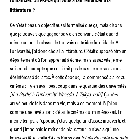
romancier. Qu’est-ce qui vous a fait renoncer à la
littérature ?
Ce n’était pas un objectif aussi formalisé que ça, mais disons
que je trouvais que gagner sa vie en écrivant, c’était quand
même un peu la classe. Je trouvais cette idée formidable. À
l’université, j’ai donc choisi la littérature. C’était supposé être un
département où l’on apprenait à écrire, mais assez vite je me
suis rendu compte que ce n’était pas le cas. Je me suis alors
désintéressé de la fac. À cette époque, j’ai commencé à aller au
cinéma ; il y en avait beaucoup dans le quartier des universités
[il a étudié à l’université Waseda, à Tokyo, ndlr].
Ça m’est
arrivé peu de fois dans ma vie, mais à ce moment-là j’ai eu
comme une révélation : c’était le cinéma qui m’intéressait. En
même temps, à l’époque, j’étais quelqu’un d’assez introverti, et,
quand j’imaginais le métier de réalisateur, je n’avais qu’une
image en tête : celle d’Akira Kurosawa
[cinéaste culte japonais