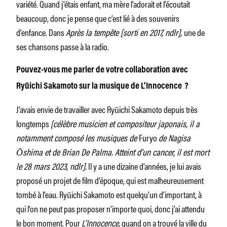
variété. Quand j’étais enfant, ma mère l’adorait et l’écoutait
beaucoup, donc je pense que c’est lié à des souvenirs
d’enfance. Dans
Après la tempête [sorti en 2017, ndlr],
une de
ses chansons passe à la radio.
Pouvez-vous me parler de votre collaboration avec
Ryūichi Sakamoto sur la musique de L’Innocence ?
J’avais envie de travailler avec Ryūichi Sakamoto depuis très
longtemps
[célèbre musicien et compositeur japonais, il a
notamment composé les musiques de
Furyo
de Nagisa
Ōshima et de Brian De Palma. Atteint d’un cancer, il est mort
le 28 mars 2023, ndlr].
Il y a une dizaine d’années, je lui avais
proposé un projet de film d’époque, qui est malheureusement
tombé à l’eau. Ryūichi Sakamoto est quelqu’un d’important, à
qui l’on ne peut pas proposer n’importe quoi, donc j’ai attendu
le bon moment. Pour
L’Innocence,
quand on a trouvé la ville du