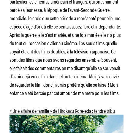
particulier les cinémas américain et français, qui ont vraiment
bercé sa jeunesse, à l’époque de l’avant-Seconde Guerre
mondiale. Je crois que cette période a représenté pour elle une
espèce d’âge d’or où elle se sentait assez libre et indépendante.
Après la guerre, elle s’est mariée, et une fois mariée elle n’a plus
du tout eu l’occasion d’aller au cinéma. Les seuls films qu’elle
voyait étaient des films doublés, à la télévision japonaise. Ce
sont des films que nous avons regardés ensemble. Souvent,
elle faisait des commentaires en me disant qu’elle se souvenait
d’avoir déjà vu ce film dans tel ou tel cinéma. Moi, j’avais envie
de regarder le film, donc j’aurais préféré qu’elle se taise ! Mon
enfance a été bercée par cet amour de ma mère pour les films.
« Une affaire de famille » de Hirokazu Kore-eda : tendre tribu