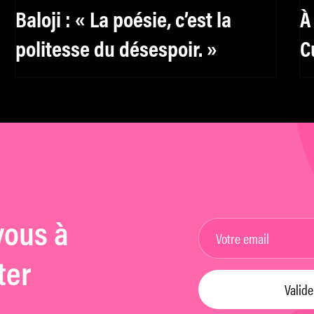
Baloji : « La poésie, c’est la
À
politesse du désespoir. »
C
C
A
vous à
ter