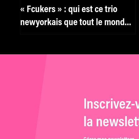
« Fcukers » : qui est ce trio
newyorkais que tout le monde
s’arrache ?
Inscrivez-
la newslet