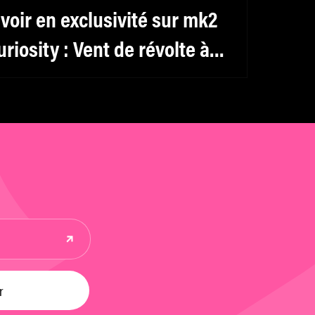
 voir en exclusivité sur mk2
uriosity : Vent de révolte à
annes avec le film « House
rrest »