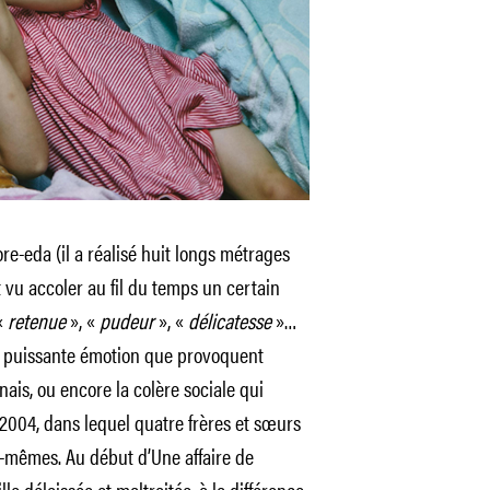
re-eda (il a réalisé huit longs métrages
t vu accoler au fil du temps un certain
«
retenue
», «
pudeur
», «
délicatesse
»…
la puissante émotion que provoquent
nais, ou encore la colère sociale qui
 2004, dans lequel quatre frères et sœurs
x-mêmes. Au début d’Une affaire de
lle délaissée et maltraitée, à la différence