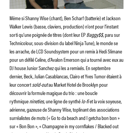
Même si Shanny Wise (chant), Ben Scharf (batterie) et Jackson
Walker Lewis (basse, claviers, production) n’ont pour l’instant
sorti qu’une poignée de titres (dont leur EP
Baggy$$,
paru sur
Technicolour, sous-division du label Ninja Tune), le monde se
les arrache, de LCD Soundsystem pour un remix à Hedi Slimane
pour un défilé Celine, d’Avalon Emerson qui a tourné avec eux au
DJ house Junior Sanchez qui les a remixés. En septembre
dernier, Beck, Julian Casablancas, Clairo et Yves Tumor étaient à
leur concert
sold-out
au Market Hotel de Brooklyn pour
découvrir la formule magique du trio : une boucle
rythmique
nineties,
une ligne de synthé
lo-fi
et la voix soyeuse,
aérienne, gazeuse de Shanny Wise, toplinant des associations
surréalistes de mots (« Go to da beach and I getcha bon bon »
sur « Bon Bon », « Champagne in my cornflakes / Blacked out