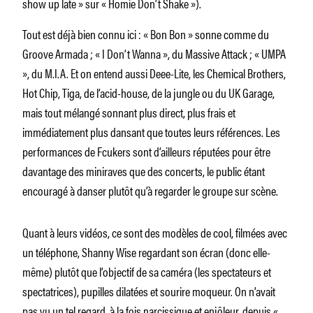
show up late » sur « Homie Don’t Shake »).
Tout est déjà bien connu ici : « Bon Bon » sonne comme du
Groove Armada ; « I Don’t Wanna », du Massive Attack ; « UMPA
», du M.I.A. Et on entend aussi Deee-Lite, les Chemical Brothers,
Hot Chip, Tiga, de l’acid-house, de la jungle ou du UK Garage,
mais tout mélangé sonnant plus direct, plus frais et
immédiatement plus dansant que toutes leurs références. Les
performances de Fcukers sont d’ailleurs réputées pour être
davantage des miniraves que des concerts, le public étant
encouragé à danser plutôt qu’à regarder le groupe sur scène.
Quant à leurs vidéos, ce sont des modèles de cool, filmées avec
un téléphone, Shanny Wise regardant son écran (donc elle-
même) plutôt que l’objectif de sa caméra (les spectateurs et
spectatrices), pupilles dilatées et sourire moqueur. On n’avait
pas vu un tel regard, à la fois narcissique et enjôleur, depuis «