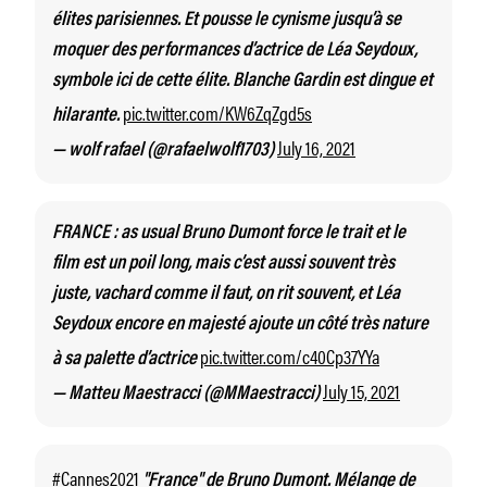
élites parisiennes. Et pousse le cynisme jusqu’à se
moquer des performances d’actrice de Léa Seydoux,
symbole ici de cette élite. Blanche Gardin est dingue et
pic.twitter.com/KW6ZqZgd5s
hilarante.
July 16, 2021
— wolf rafael (@rafaelwolf1703)
FRANCE : as usual Bruno Dumont force le trait et le
film est un poil long, mais c’est aussi souvent très
juste, vachard comme il faut, on rit souvent, et Léa
Seydoux encore en majesté ajoute un côté très nature
pic.twitter.com/c40Cp37YYa
à sa palette d’actrice
July 15, 2021
— Matteu Maestracci (@MMaestracci)
#Cannes2021
"France" de Bruno Dumont. Mélange de