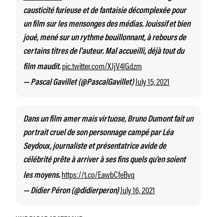
causticité furieuse et de fantaisie décomplexée pour
un film sur les mensonges des médias. Jouissif et bien
joué, mené sur un rythme bouillonnant, à rebours de
certains titres de l'auteur. Mal accueilli, déjà tout du
pic.twitter.com/XJjV4IGdzm
film maudit.
July 15, 2021
— Pascal Gavillet (@PascalGavillet)
Dans un film amer mais virtuose, Bruno Dumont fait un
portrait cruel de son personnage campé par Léa
Seydoux, journaliste et présentatrice avide de
célébrité prête à arriver à ses fins quels qu’en soient
https://t.co/EawbCfeBvq
les moyens.
July 16, 2021
— Didier Péron (@didierperon)