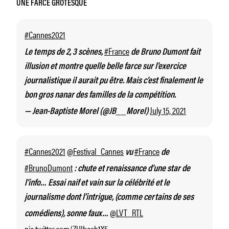
UNE FARCE GROTESQUE
#Cannes2021
#France
Le temps de 2, 3 scènes,
de Bruno Dumont fait
illusion et montre quelle belle farce sur l’exercice
journalistique il aurait pu être. Mais c’est finalement le
bon gros nanar des familles de la compétition.
July 15, 2021
— Jean-Baptiste Morel (@JB__Morel)
#Cannes2021
@Festival_Cannes
#France
vu
de
#BrunoDumont
: chute et renaissance d’une star de
l’info… Essai naif et vain sur la célébrité et le
journalisme dont l’intrigue, (comme certains de ses
@LVT_RTL
comédiens), sonne faux…
pic.twitter.com/ZHIhaeb1X5