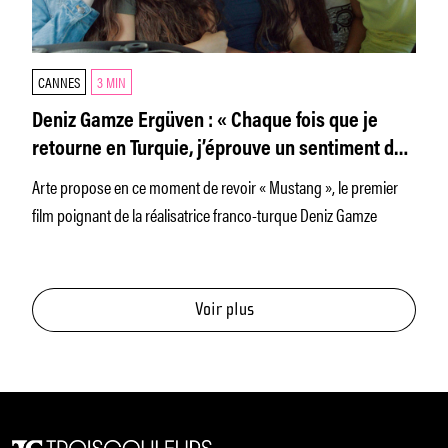
CANNES
3 MIN
Deniz Gamze Ergüven : « Chaque fois que je
retourne en Turquie, j’éprouve un sentiment de
corsetage très palpable »
Arte propose en ce moment de revoir « Mustang », le premier
film poignant de la réalisatrice franco-turque Deniz Gamze
Voir plus