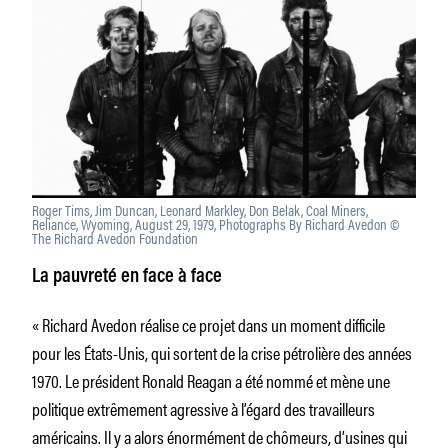
Roger Tims, Jim Duncan, Leonard Markley, Don Belak, Coal Miners,
Reliance, Wyoming, August 29, 1979, Photographs By Richard Avedon ©
The Richard Avedon Foundation
La pauvreté en face à face
« Richard Avedon réalise ce projet dans un moment difficile
pour les États-Unis, qui sortent de la crise pétrolière des années
1970. Le président Ronald Reagan a été nommé et mène une
politique extrêmement agressive à l’égard des travailleurs
américains. Il y a alors énormément de chômeurs, d’usines qui