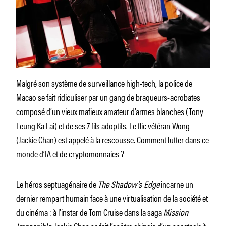
Malgré son système de surveillance high-tech, la police de
Macao se fait ridiculiser par un gang de braqueurs-acrobates
composé d’un vieux mafieux amateur d’armes blanches (Tony
Leung Ka Fai) et de ses 7 fils adoptifs. Le flic vétéran Wong
(Jackie Chan) est appelé à la rescousse. Comment lutter dans ce
monde d’IA et de cryptomonnaies ?
Le héros septuagénaire de
The Shadow’s Edge
incarne un
dernier rempart humain face à une virtualisation de la société et
du cinéma : à l’instar de Tom Cruise dans la saga
Mission
Impossible
, Jackie Chan se fait l’apôtre chinois d’un spectacle à