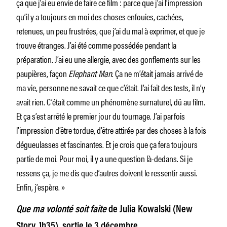
ça que j’ai eu envie de faire ce film : parce que j’ai l’impression
qu’il y a toujours en moi des choses enfouies, cachées,
retenues, un peu frustrées, que j’ai du mal à exprimer, et que je
trouve étranges. J’ai été comme possédée pendant la
préparation. J’ai eu une allergie, avec des gonflements sur les
paupières, façon
Elephant Man
. Ça ne m’était jamais arrivé de
ma vie, personne ne savait ce que c’était. J’ai fait des tests, il n’y
avait rien. C’était comme un phénomène surnaturel, dû au film.
Et ça s’est arrêté le premier jour du tournage. J’ai parfois
l’impression d’être tordue, d’être attirée par des choses à la fois
dégueulasses et fascinantes. Et je crois que ça fera toujours
partie de moi. Pour moi, il y a une question là-dedans. Si je
ressens ça, je me dis que d’autres doivent le ressentir aussi.
Enfin, j’espère. »
Que ma volonté soit faite
de Julia Kowalski (New
Story, 1h35), sortie le 3 décembre