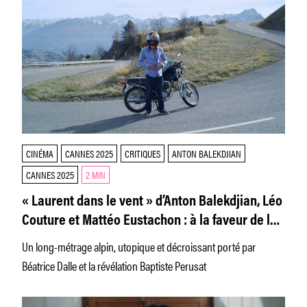
CINÉMA
CANNES 2025
CRITIQUES
ANTON BALEKDJIAN
CANNES 2025
2 MIN
« Laurent dans le vent » d’Anton Balekdjian, Léo
Couture et Mattéo Eustachon : à la faveur de la
montagne
Un long-métrage alpin, utopique et décroissant porté par
Béatrice Dalle et la révélation Baptiste Perusat