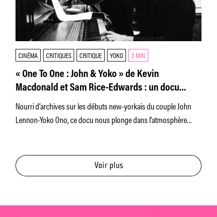
CINÉMA
CRITIQUES
CRITIQUE
YOKO
3 MIN
« One To One : John & Yoko » de Kevin
Macdonald et Sam Rice-Edwards : un docu
digne d’un thriller sur l’Amérique de Nixon
Nourri d’archives sur les débuts new-yorkais du couple John
Lennon-Yoko Ono, ce docu nous plonge dans l’atmosphère
tourmentée de l’Amérique
Voir plus