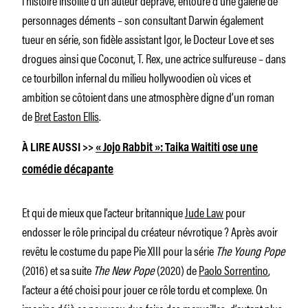
personnages déments – son consultant Darwin également
tueur en série, son fidèle assistant Igor, le Docteur Love et ses
drogues ainsi que Coconut, T. Rex, une actrice sulfureuse – dans
ce tourbillon infernal du milieu hollywoodien où vices et
ambition se côtoient dans une atmosphère digne d’un roman
de
Bret Easton Ellis
.
À LIRE AUSSI >>
« Jojo Rabbit »: Taika Waititi ose une
comédie décapante
Et qui de mieux que l’acteur britannique
Jude Law
pour
endosser le rôle principal du créateur névrotique ? Après avoir
revêtu le costume du pape Pie XIII pour la série
The Young Pope
(2016) et sa suite
The New Pope
(2020) de
Paolo Sorrentino
,
l’acteur a été choisi pour jouer ce rôle tordu et complexe. On
imagine déjà ce nouveau duo faire des merveilles, d’autant plus