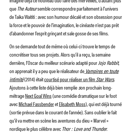
que
The Auteur
semble correspondre parfaitement à l’univers
de Taika Waititi : avec son humour décalé et son obsession pour
la force et le pouvoir de l’imagination, le cinéaste n’est pas prêt
d’abandonner l’esprit grinçant et sale gosse de ses films.
On se demande tout de même où celui-ci trouve le temps de
concrétiser tous ses projets. Alors qu’il a reçu, la semaine
dernière, l’Oscar du meilleur scénario adapté pour
Jojo Rabbit
,
on apprenait il y a peu que le réalisateur de
Vampires en toute
intimité
(2014) était
courtisé pour réaliser un film
Star Wars
.
Ajoutons à cette liste déjà bien remplie
s
on prochain long-
métrage
Next Goal Wins
(une comédie dramatique sur le foot
avec
Michael Fassbender
et
Elisabeth Moss
), qui est déjà tourné
(sortie prévue dans le courant de l’année). Sans oublier le fait
qu’il va mettre
en scène les aventures du dieu «
Marvel »
nordique le plus célèbre avec
Thor : Love and Thunder
.