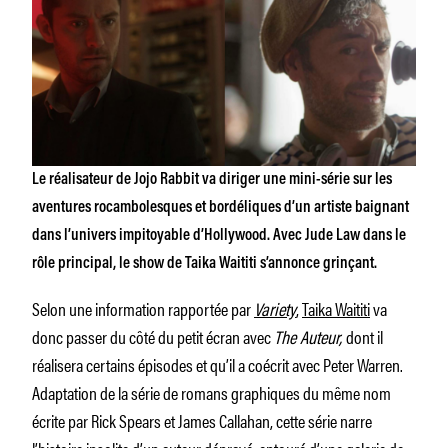
Le réalisateur de
Jojo Rabbit
va diriger une mini-série sur les
aventures rocambolesques et bordéliques d’un artiste baignant
dans l’univers impitoyable d’Hollywood. Avec Jude Law dans le
rôle principal, le show de Taika Waititi s’annonce grinçant.
Selon une information rapportée par
Variety
,
Taika Waititi
va
donc passer du côté du petit écran avec
The Auteur,
dont il
réalisera certains épisodes et qu’il a coécrit avec Peter Warren.
Adaptation de la série de romans graphiques du même nom
écrite par Rick Spears et James Callahan, cette série narre
l’histoire insolite d’un auteur dépravé, entouré d’une galerie de