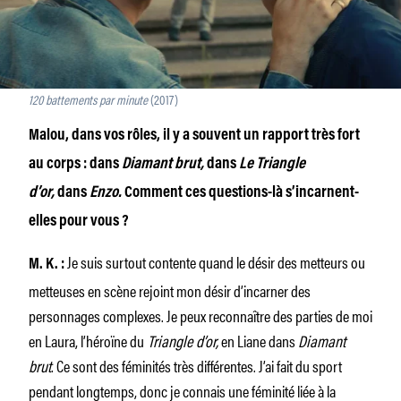
120 battements par minute
(2017)
Malou, dans vos rôles, il y a souvent un rapport très fort
au corps : dans
Diamant brut,
dans
Le Triangle
d’or,
dans
Enzo.
Comment ces questions-là s’incarnent-
elles pour vous ?
Je suis surtout contente quand le désir des metteurs ou
M. K.
:
metteuses en scène rejoint mon désir d’incarner des
personnages complexes. Je peux reconnaître des parties de moi
en Laura, l’héroïne du
Triangle d’or,
en Liane dans
Diamant
brut
. Ce sont des féminités très différentes. J’ai fait du sport
pendant longtemps, donc je connais une féminité liée à la