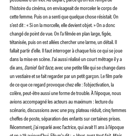
l’histoire du cinéma, on envisageait de morceler le corps de
cette femme. Puis on a senti que quelque chose résistait. On
s’est dit : « Si on la morcelle, elle devient objet. » On a donc
changé de point de vue. On l’a filmée en plan large, figée,
tétanisée, puis on est allées chercher une larme, un détail. Il
fallait partir d’elle. Il faut interroger à chaque fois ce qui se joue
dans la mise en scène. J’ai aussi réalisé un court métrage il y a
dix ans,
Daniel fait face,
avec une petite fille qui se change dans
un vestiaire et se fait regarder par un petit garçon. Le film parle
de ce que ce regard provoque chez elle : l’objectivation, la
colère, peut-être aussi une forme de trouble. À l’époque, nous
avions accompagné les acteurs au maximum : lecture du
scénario, discussions avec une psy, plateau réduit, cinq femmes
cheffes de poste, séparation des enfants sur certaines prises.
Récemment, j’ai reparlé avec l’actrice, qui avait 11 ans à l’époque
et en a 19 aujourd’hui. Elle m’a dit :
« Vous avez tout fait. Mais