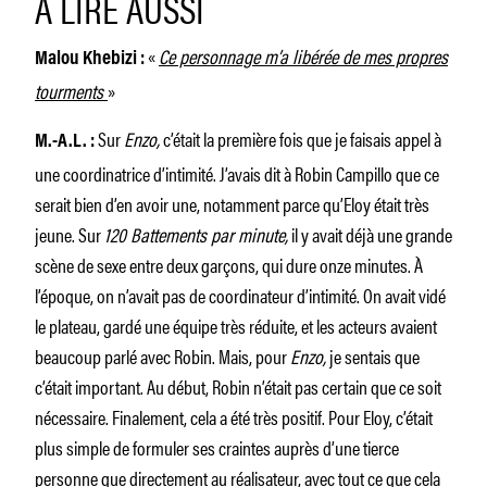
À LIRE AUSSI
«
Ce personnage m’a libérée de mes propres
Malou Khebizi :
tourments
»
Sur
Enzo,
c’était la première fois que je faisais appel à
M.-A.L. :
une coordinatrice d’intimité. J’avais dit à Robin Campillo que ce
serait bien d’en avoir une, notamment parce qu’Eloy était très
jeune. Sur
120 Battements par minute,
il y avait déjà une grande
scène de sexe entre deux garçons, qui dure onze minutes. À
l’époque, on n’avait pas de coordinateur d’intimité. On avait vidé
le plateau, gardé une équipe très réduite, et les acteurs avaient
beaucoup parlé avec Robin. Mais, pour
Enzo,
je sentais que
c’était important. Au début, Robin n’était pas certain que ce soit
nécessaire. Finalement, cela a été très positif. Pour Eloy, c’était
plus simple de formuler ses craintes auprès d’une tierce
personne que directement au réalisateur, avec tout ce que cela