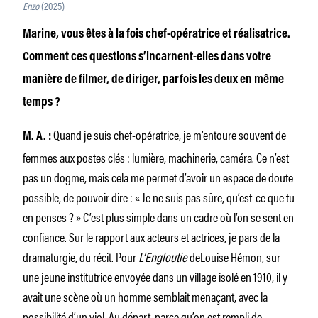
Enzo
(2025)
Marine, vous êtes à la fois chef-opératrice et réalisatrice.
Comment ces questions s’incarnent-elles dans votre
manière de filmer, de diriger, parfois les deux en même
temps ?
Quand je suis chef-opératrice, je m’entoure souvent de
M. A.
:
femmes aux postes clés : lumière, machinerie, caméra. Ce n’est
pas un dogme, mais cela me permet d’avoir un espace de doute
possible, de pouvoir dire : « Je ne suis pas sûre, qu’est-ce que tu
en penses ? » C’est plus simple dans un cadre où l’on se sent en
confiance. Sur le rapport aux acteurs et actrices, je pars de la
dramaturgie, du récit. Pour
L’Engloutie
deLouise Hémon, sur
une jeune institutrice envoyée dans un village isolé en 1910, il y
avait une scène où un homme semblait menaçant, avec la
possibilité d’un viol. Au départ, parce qu’on est rempli de