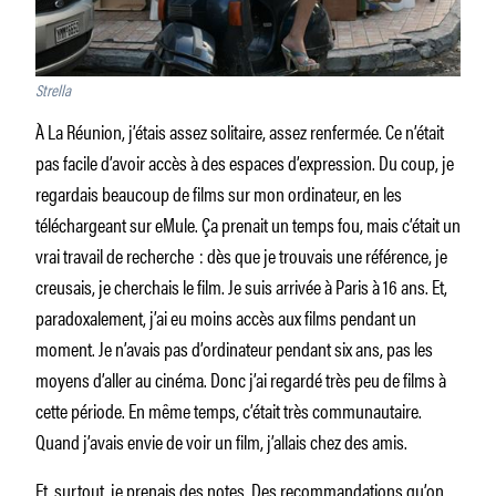
Strella
À La Réunion, j’étais assez solitaire, assez renfermée. Ce n’était
pas facile d’avoir accès à des espaces d’expression. Du coup, je
regardais beaucoup de films sur mon ordinateur, en les
téléchargeant sur eMule. Ça prenait un temps fou, mais c’était un
vrai travail de recherche : dès que je trouvais une référence, je
creusais, je cherchais le film. Je suis arrivée à Paris à 16 ans. Et,
paradoxalement, j’ai eu moins accès aux films pendant un
moment. Je n’avais pas d’ordinateur pendant six ans, pas les
moyens d’aller au cinéma. Donc j’ai regardé très peu de films à
cette période. En même temps, c’était très communautaire.
Quand j’avais envie de voir un film, j’allais chez des amis.
Et, surtout, je prenais des notes. Des recommandations qu’on