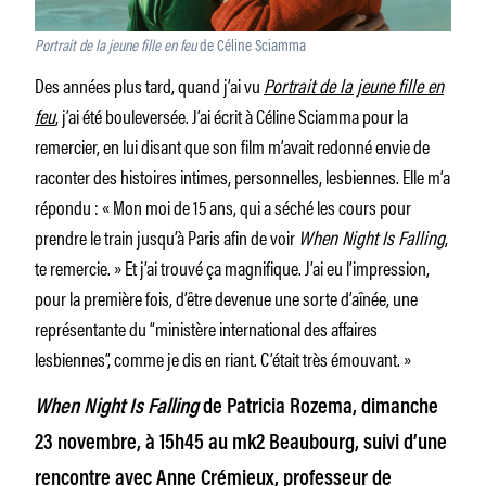
Portrait de la jeune fille en feu
de Céline Sciamma
Des années plus tard, quand j’ai vu
Portrait de la jeune fille en
feu
, j’ai été bouleversée. J’ai écrit à Céline Sciamma pour la
remercier, en lui disant que son film m’avait redonné envie de
raconter des histoires intimes, personnelles, lesbiennes. Elle m’a
répondu : « Mon moi de 15 ans, qui a séché les cours pour
prendre le train jusqu’à Paris afin de voir
When Night Is Falling
,
te remercie. » Et j’ai trouvé ça magnifique. J’ai eu l’impression,
pour la première fois, d’être devenue une sorte d’aînée, une
représentante du “ministère international des affaires
lesbiennes”, comme je dis en riant. C’était très émouvant. »
When Night Is Falling
de Patricia Rozema, dimanche
23 novembre, à 15h45 au mk2 Beaubourg, suivi d’une
rencontre avec Anne Crémieux, professeur de