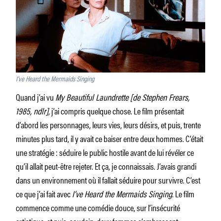
I’ve Heard the Mermaids Singing
Quand j’ai vu
My Beautiful Laundrette [de Stephen Frears,
1985, ndlr]
, j’ai compris quelque chose. Le film présentait
d’abord les personnages, leurs vies, leurs désirs, et puis, trente
minutes plus tard, il y avait ce baiser entre deux hommes. C’était
une stratégie : séduire le public hostile avant de lui révéler ce
qu’il allait peut-être rejeter. Et ça, je connaissais. J’avais grandi
dans un environnement où il fallait séduire pour survivre. C’est
ce que j’ai fait avec
I’ve Heard the Mermaids Singing
. Le film
commence comme une comédie douce, sur l’insécurité
artistique, et puis, soudain, deux femmes s’embrassent.