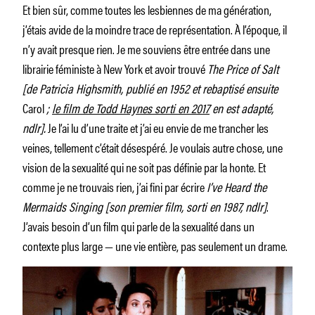
Et bien sûr, comme toutes les lesbiennes de ma génération,
j’étais avide de la moindre trace de représentation. À l’époque, il
n’y avait presque rien. Je me souviens être entrée dans une
librairie féministe à New York et avoir trouvé
The Price of Salt
[de Patricia Highsmith, publié en 1952 et rebaptisé ensuite
Carol
;
le film de Todd Haynes sorti en 2017
en est adapté,
ndlr].
Je l’ai lu d’une traite et j’ai eu envie de me trancher les
veines, tellement c’était désespéré. Je voulais autre chose, une
vision de la sexualité qui ne soit pas définie par la honte. Et
comme je ne trouvais rien, j’ai fini par écrire
I’ve Heard the
Mermaids Singing [son premier film, sorti en 1987, ndlr]
.
J’avais besoin d’un film qui parle de la sexualité dans un
contexte plus large — une vie entière, pas seulement un drame.