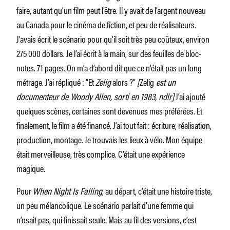
faire, autant qu’un film peut l’être. Il y avait de l’argent nouveau
au Canada pour le cinéma de fiction, et peu de réalisateurs.
J’avais écrit le scénario pour qu’il soit très peu coûteux, environ
275 000 dollars. Je l’ai écrit à la main, sur des feuilles de bloc-
notes. 71 pages. On m’a d’abord dit que ce n’était pas un long
métrage. J’ai répliqué : “Et
Zelig
alors ?”
[
Zelig
est un
documenteur de Woody Allen, sorti en 1983, ndlr]
J’ai ajouté
quelques scènes, certaines sont devenues mes préférées. Et
finalement, le film a été financé. J’ai tout fait : écriture, réalisation,
production, montage. Je trouvais les lieux à vélo. Mon équipe
était merveilleuse, très complice. C’était une expérience
magique.
Pour
When Night Is Falling
, au départ, c’était une histoire triste,
un peu mélancolique. Le scénario parlait d’une femme qui
n’osait pas, qui finissait seule. Mais au fil des versions, c’est