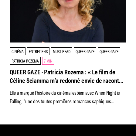
CINÉMA
ENTRETIENS
MUST READ
QUEER GAZE
QUEER GAZE
PATRICIA ROZEMA
7 MIN
QUEER GAZE · Patricia Rozema : « Le film de
Céline Sciamma m’a redonné envie de raconter
des histoires intimes, lesbiennes. »
Elle a marqué l’histoire du cinéma lesbien avec When Night is
Falling, l’une des toutes premières romances saphiques
positives, sortie