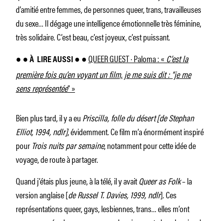
d’amitié entre femmes, de personnes queer, trans, travailleuses
du sexe… Il dégage une intelligence émotionnelle très féminine,
très solidaire. C’est beau, c’est joyeux, c’est puissant.
QUEER GUEST · Paloma : «
C’est la
● ● À
LIRE AUSSI ● ●
première fois qu’en voyant un film, je me suis dit : “je me
sens représentée
” »
Bien plus tard, il y a eu
Priscilla, folle du désert
[de Stephan
Elliot, 1994, ndlr]
, évidemment. Ce film m’a énormément inspiré
pour
Trois nuits par semaine
, notamment pour cette idée de
voyage, de route à partager.
Quand j’étais plus jeune, à la télé, il y avait
Queer as Folk
– la
version anglaise [
de Russel T. Davies, 1999, ndlr
]. Ces
représentations queer, gays, lesbiennes, trans… elles m’ont