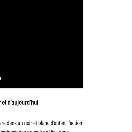
 et d’aujourd’hui
ère dans un noir et blanc d’antan. L’action
, réminiscence du café de Rick dans