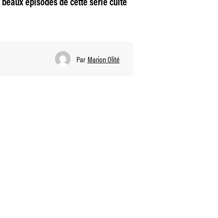
us beaux épisodes de cette série culte
Par
Marion Olité