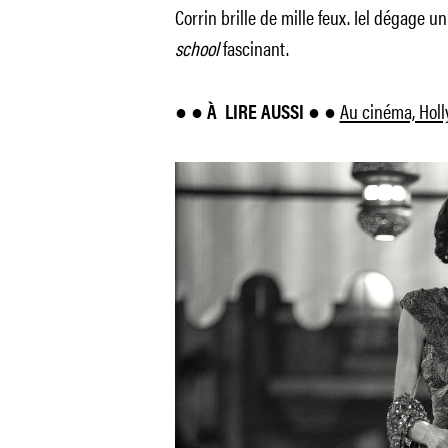
Corrin brille de mille feux. Iel dégage
school
fascinant.
Au cinéma, Holl
● ● À
LIRE AUSSI ● ●