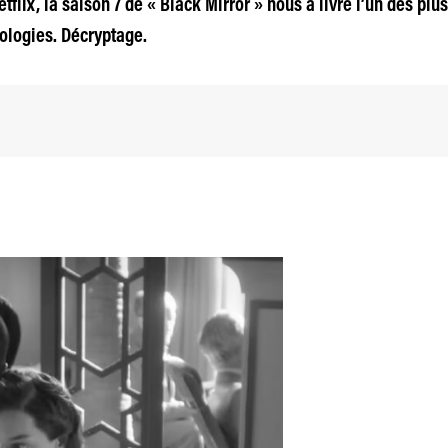
etflix, la saison 7 de « Black Mirror » nous a livré l’un des pl
ologies. Décryptage.