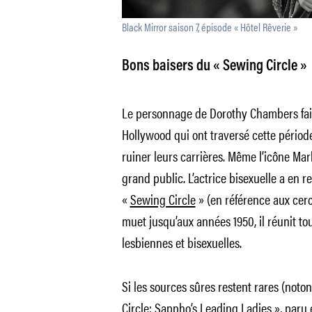
Black Mirror saison 7, épisode « Hôtel Rêverie »
Bons baisers du « Sewing Circle »
Le personnage de Dorothy Chambers fait 
Hollywood qui ont traversé cette périod
ruiner leurs carrières. Même l’icône Mar
grand public. L’actrice bisexuelle a en 
«
Sewing Circle
» (en référence aux cercl
muet jusqu’aux années 1950, il réunit to
lesbiennes et bisexuelles.
Si les sources sûres restent rares (noto
Circle: Sappho’s Leading Ladies », paru e