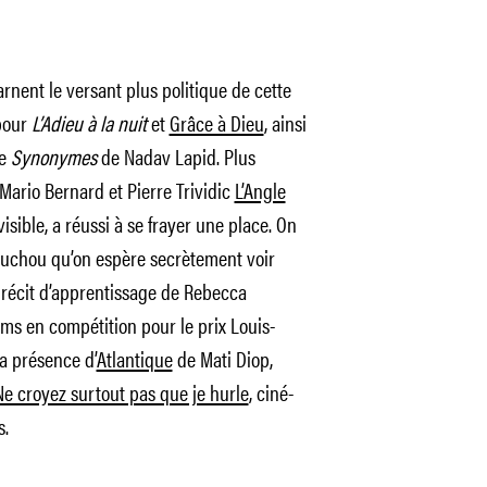
rnent le versant plus politique de cette
pour
L’Adieu à la nuit
et
Grâce à Dieu
, ainsi
le
Synonymes
de Nadav Lapid. Plus
k Mario Bernard et Pierre Trividic
L’Angle
sible, a réussi à se frayer une place. On
houchou qu’on espère secrètement voir
t récit d’apprentissage de Rebecca
lms en compétition pour le prix Louis-
la présence d’
Atlantique
de Mati Diop,
Ne croyez surtout pas que je hurle
, ciné-
s.