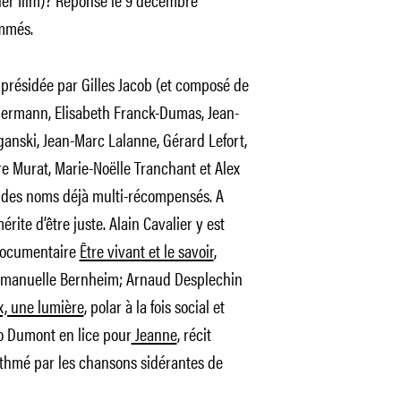
mmés.
n présidée par Gilles Jacob (et composé de
permann, Elisabeth Franck-Dumas, Jean-
anski, Jean-Marc Lalanne, Gérard Lefort,
re Murat, Marie-Noëlle Tranchant et Alex
t des noms déjà multi-récompensés. A
mérite d’être juste. Alain Cavalier y est
 documentaire
Être vivant et le savoir
,
mmanuelle Bernheim; Arnaud Desplechin
, une lumière
, polar à la fois social et
no Dumont en lice pour
Jeanne
, récit
thmé par les chansons sidérantes de