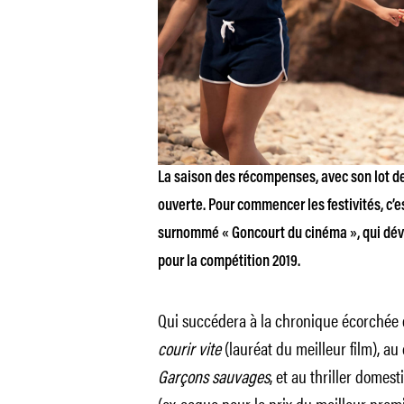
La saison des récompenses, avec son lot de 
ouverte. Pour commencer les festivités, c’es
surnommé « Goncourt du cinéma », qui dévo
pour la compétition 2019.
Qui succédera à la chronique écorchée
courir vite
(lauréat du meilleur film), au
Garçons sauvages
, et au thriller domes
(ex-aequo pour le prix du meilleur prem