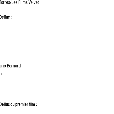
 Torres/Les Films Velvet
Delluc :
Mario Bernard
n
Delluc du premier film :