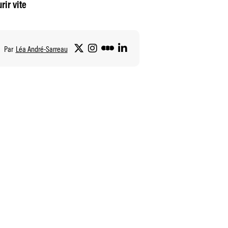
rir vite
Par
Léa André-Sarreau