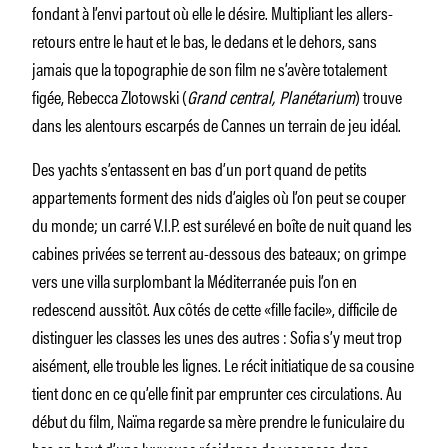
fondant à l’envi partout où elle le désire. Multipliant les allers-
retours entre le haut et le bas, le dedans et le dehors, sans
jamais que la topographie de son film ne s’avère totalement
figée, Rebecca Zlotowski (
Grand central, Planétarium
) trouve
dans les alentours escarpés de Cannes un terrain de jeu idéal.
Des yachts s’entassent en bas d’un port quand de petits
appartements forment des nids d’aigles où l’on peut se couper
du monde; un carré V.I.P. est surélevé en boîte de nuit quand les
cabines privées se terrent au-dessous des bateaux; on grimpe
vers une villa surplombant la Méditerranée puis l’on en
redescend aussitôt. Aux côtés de cette «fille facile», difficile de
distinguer les classes les unes des autres : Sofia s’y meut trop
aisément, elle trouble les lignes. Le récit initiatique de sa cousine
tient donc en ce qu’elle finit par emprunter ces circulations. Au
début du film, Naïma regarde sa mère prendre le funiculaire du
bas en haut d’une luxueuse résidence de vacances dans