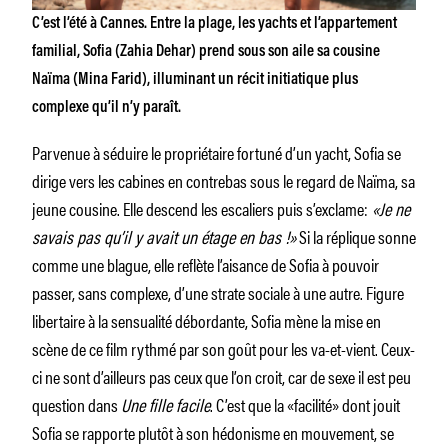
C’est l’été à Cannes. Entre la plage, les yachts et l’appartement
familial, Sofia (Zahia Dehar) prend sous son aile sa cousine
Naïma (Mina Farid), illuminant un récit initiatique plus
complexe qu’il n’y paraît.
Parvenue à séduire le propriétaire fortuné d’un yacht, Sofia se
dirige vers les cabines en contrebas sous le regard de Naïma, sa
jeune cousine. Elle descend les escaliers puis s’exclame:
«Je ne
savais pas qu’il y avait un étage en bas !»
Si la réplique sonne
comme une blague, elle reflète l’aisance de Sofia à pouvoir
passer, sans complexe, d’une strate sociale à une autre. Figure
libertaire à la sensualité débordante, Sofia mène la mise en
scène de ce film rythmé par son goût pour les va-et-vient. Ceux-
ci ne sont d’ailleurs pas ceux que l’on croit, car de sexe il est peu
question dans
Une fille facile
. C’est que la «facilité» dont jouit
Sofia se rapporte plutôt à son hédonisme en mouvement, se