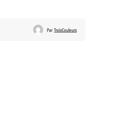
Par
TroisCouleurs