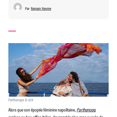
Par
Romain Nesme
Parthenope © A24
Alors que son épopée féminine napolitaine,
Parthenope
,
explose au box-office italien, devenant le plus gros succès de