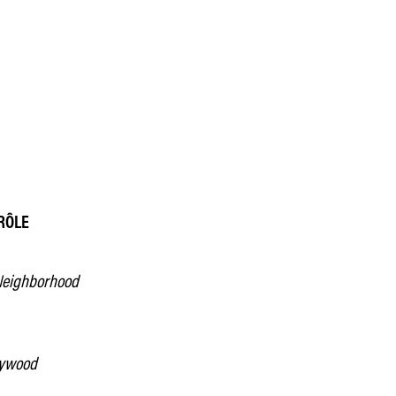
RÔLE
 Neighborhood
lywood