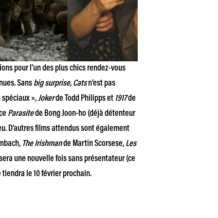
tions pour l’un des plus chics rendez-vous
enues. Sans
big surprise
,
Cats
n’est pas
 spéciaux »,
Joker
de Todd Philipps et
1917
de
oce
Parasite
de Bong Joon-ho (déjà détenteur
jeu. D’autres films attendus sont également
mbach,
The Irishman
de Martin Scorsese,
Les
 sera une nouvelle fois sans présentateur (ce
 tiendra le 10 février prochain.