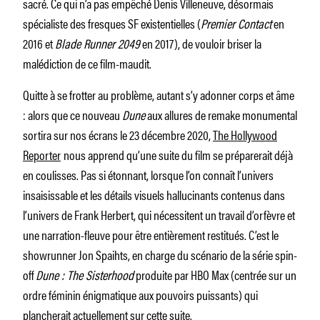
sacré. Ce qui n’a pas empêché Denis Villeneuve, désormais
spécialiste des fresques SF existentielles (
Premier Contact
en
2016 et
Blade Runner 2049
en 2017), de vouloir briser la
malédiction de ce film-maudit.
Quitte à se frotter au problème, autant s’y adonner corps et âme
: alors que ce nouveau
Dune
aux allures de remake monumental
sortira sur nos écrans le 23 décembre 2020,
The Hollywood
Reporter
nous apprend qu’une suite du film se préparerait déjà
en coulisses. Pas si étonnant, lorsque l’on connaît l’univers
insaisissable et les détails visuels hallucinants contenus dans
l’univers de Frank Herbert, qui nécessitent un travail d’orfèvre et
une narration-fleuve pour être entièrement restitués. C’est le
showrunner Jon Spaihts, en charge du scénario de la série spin-
off
Dune : The Sisterhood
produite par HBO Max (centrée sur un
ordre féminin énigmatique aux pouvoirs puissants) qui
plancherait actuellement sur cette suite.