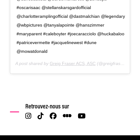
#oscarisaac @stellanskarsgardofficial
@charlotteramplingofficial @dastmalchian @legendary
@wbpictures @tanyalapointe @hanszimmer
#maryparent #caleboyter #joecaracciolo @huckabaloo
#patricevermette #jacquelinewest #dune
@mowatdonald
A post shared by
Greig Fraser ACS, ASC
(@greigfraser_dp) on
Retrouvez-nous sur