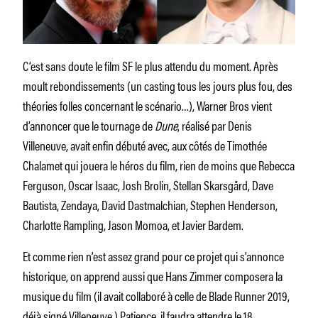
C’est sans doute le film SF le plus attendu du moment. Après
moult rebondissements (un casting tous les jours plus fou, des
théories folles concernant le scénario…), Warner Bros vient
d’annoncer que le tournage de
Dune
, réalisé par Denis
Villeneuve, avait enfin débuté avec, aux côtés de Timothée
Chalamet qui jouera le héros du film, rien de moins que Rebecca
Ferguson, Oscar Isaac, Josh Brolin, Stellan Skarsgård, Dave
Bautista, Zendaya, David Dastmalchian, Stephen Henderson,
Charlotte Rampling, Jason Momoa, et Javier Bardem.
Et comme rien n’est assez grand pour ce projet qui s’annonce
historique, on apprend aussi que Hans Zimmer composera la
musique du film (il avait collaboré à celle de Blade Runner 2019,
déjà signé Villeneuve.) Patience, il faudra attendre le 18