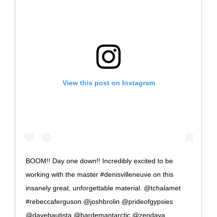
View this post on Instagram
BOOM!! Day one down!! Incredibly excited to be
working with the master #denisvilleneuve on this
insanely great, unforgettable material. @tchalamet
#rebeccaferguson @joshbrolin @prideofgypsies
@davebautista @bardemantarctic @zendaya