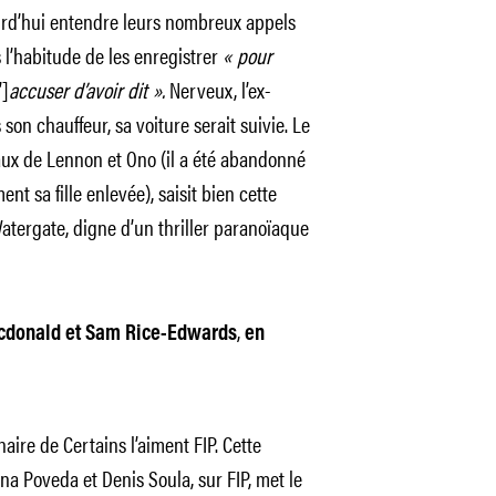
ourd’hui entendre leurs nombreux appels
s l’habitude de les enregistrer
« pour
’]
accuser d’avoir dit ».
Nerveux, l’ex-
 son chauffeur, sa voiture serait suivie. Le
iaux de Lennon et Ono (il a été abandonné
t sa fille enlevée), saisit bien cette
tergate, digne d’un thriller paranoïaque
,
cdonald et Sam Rice-Edwards
en
aire de Certains l’aiment FIP. Cette
 Poveda et Denis Soula, sur FIP, met le