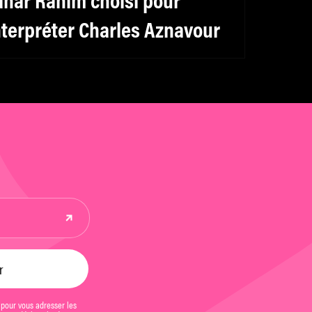
ahar Rahim choisi pour
nterpréter Charles Aznavour
 pour vous adresser les