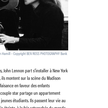
an Hamill – Copyright BEN ROSS PHOTOGRAPHY Bank
es, John Lennon part s’installer à New York
, ils montent sur la scène du Madison
aisance en faveur des enfants
e couple star partage un appartement
jeunes étudiants. Ils passent leur vie au
ais éteinte, à la fois retranchés du monde