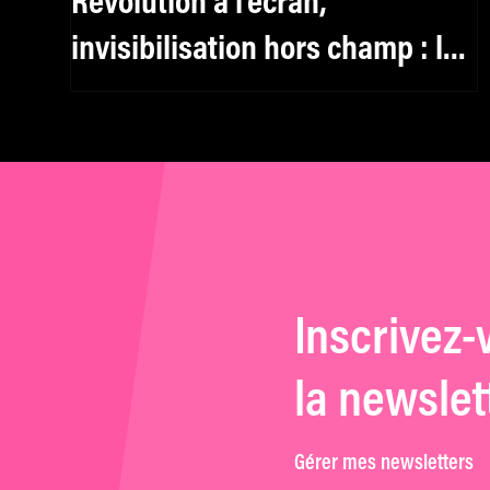
Révolution à l’écran,
invisibilisation hors champ : le
cinéma français des années
1970 décrypté
Inscrivez-
la newslet
Gérer mes newsletters