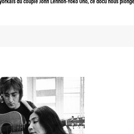
-yorkais du couple John Lennon-Yoko Ono, ce docu nous plong