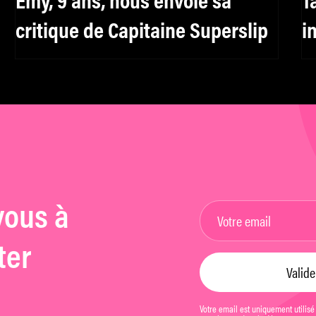
Emy, 9 ans, nous envoie sa
T
critique de Capitaine Superslip
i
vous à
ter
Votre email est uniquement utilisé