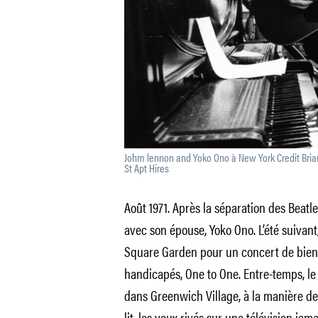
Johm lennon and Yoko Ono à New York Credit Bri
St Apt Hires
Août 1971. Après la séparation des Beatl
avec son épouse, Yoko Ono. L’été suivant
Square Garden pour un concert de bienf
handicapés, One to One. Entre-temps, l
dans Greenwich Village, à la manière de 
lit, les yeux rivés sur une télévision jam