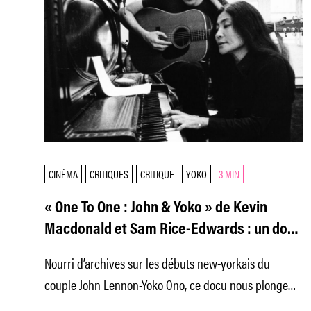
CINÉMA
CRITIQUES
CRITIQUE
YOKO
3 MIN
« One To One : John & Yoko » de Kevin
Macdonald et Sam Rice-Edwards : un docu
digne d’un thriller sur l’Amérique de Nixon
Nourri d’archives sur les débuts new-yorkais du
couple John Lennon-Yoko Ono, ce docu nous plonge
dans l’atmosphère tourmentée de l’Amérique