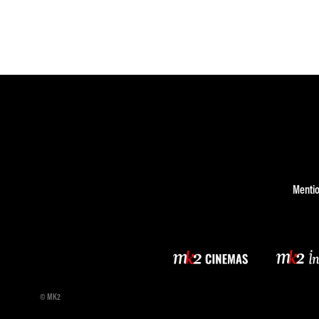
Mentio
© MK2