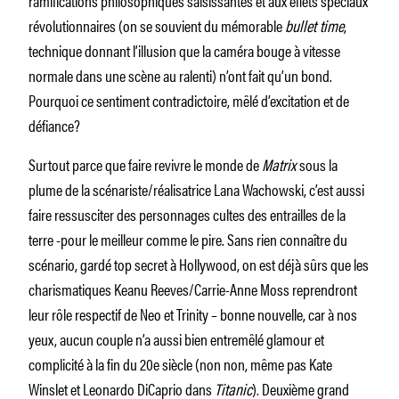
révolutionnaires (on se souvient du mémorable
bullet time
,
technique donnant l’illusion que la caméra bouge à vitesse
normale dans une scène au ralenti) n’ont fait qu’un bond.
Pourquoi ce sentiment contradictoire, mêlé d’excitation et de
défiance?
Surtout parce que faire revivre le monde de
Matrix
sous la
plume de la scénariste/réalisatrice Lana Wachowski, c’est aussi
faire ressusciter des personnages cultes des entrailles de la
terre -pour le meilleur comme le pire. Sans rien connaître du
scénario, gardé top secret à Hollywood, on est déjà sûrs que les
charismatiques Keanu Reeves/Carrie-Anne Moss reprendront
leur rôle respectif de Neo et Trinity – bonne nouvelle, car à nos
yeux, aucun couple n’a aussi bien entremêlé glamour et
complicité à la fin du 20e siècle (non non, même pas Kate
Winslet et Leonardo DiCaprio dans
Titanic
). Deuxième grand