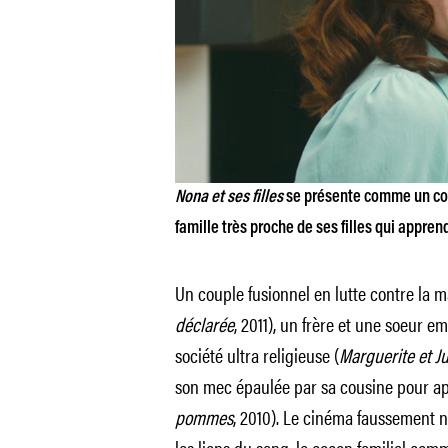
Nona et ses filles
se présente comme un con
famille très proche de ses filles qui apprend
Un couple fusionnel en lutte contre la ma
déclarée
, 2011), un frère et une soeur 
société ultra religieuse (
Marguerite et Ju
son mec épaulée par sa cousine pour ap
pommes
, 2010). Le cinéma faussement n
les liens du sang, le cocon familial com