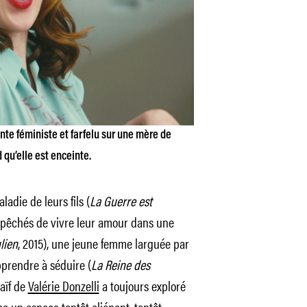
te féministe et farfelu sur une mère de
 qu’elle est enceinte.
ladie de leurs fils (
La Guerre est
empêchés de vivre leur amour dans une
lien
, 2015), une jeune femme larguée par
prendre à séduire (
La Reine des
aïf de
Valérie Donzelli
a toujours exploré
me un espace tantôt aliénant, tantôt