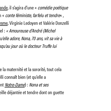
mande
, il s’agira d’une «
comédie poétique
un «
conte féministe, farfelu et tendre
« ,
Hesme
, Virginie Ledoyen et Valérie Donzelli
el :
« Amoureuse d’André (Michel
qu’elle adore, Nona, 70 ans, vit sa vie à
qu’au jour où le docteur Truffe lui
la maternité et la sororité, tout cela
li connaît bien (et qu’elle a
ent
Notre-Dame
) :
Nona et ses
lle déjantée et tendre dont on guette