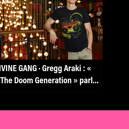
IVINE GANG · Gregg Araki : «
 The Doom Generation » parle
ux kids de manière très
uissante. »