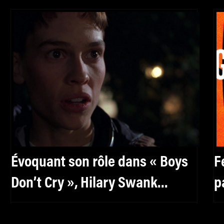
Évoquant son rôle dans « Boys
F
Don’t Cry », Hilary Swank
p
regrette le manque de visibilité