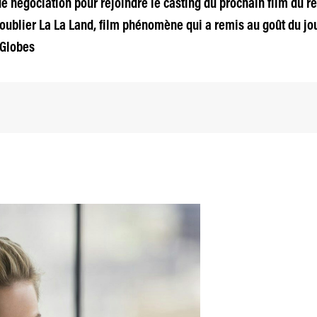
de négociation pour rejoindre le casting du prochain film du ré
oublier La La Land, film phénomène qui a remis au goût du jou
 Globes