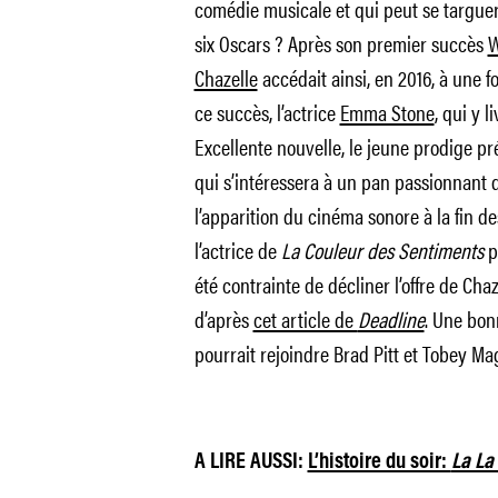
comédie musicale et qui peut se targuer
six Oscars ? Après son premier succès
W
Chazelle
accédait ainsi, en 2016, à une 
ce succès, l’actrice
Emma Stone
, qui y 
Excellente nouvelle, le jeune prodige pr
qui s’intéressera à un pan passionnant d
l’apparition du cinéma sonore à la fin d
l’actrice de
La Couleur des Sentiments
po
été contrainte de décliner l’offre de Ch
d’après
cet article de
Deadline
. Une bon
pourrait rejoindre Brad Pitt et Tobey Ma
A LIRE AUSSI:
L’histoire du soir:
La La