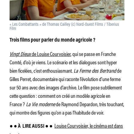
« Les Combattants » de Thomas Cailley (c) Nord-Ouest Films / Tiberius
Film
Trois films pour parler du monde agricole ?
Vingt Dieux
de Louise Courvoisier
, qui se passe en Franche
Comté, d’où je viens. Le scénario et les dialogues sont hyper
bien ficelées, c’est enthousiasmant.
La Ferme des Bertrand
de
Gilles Perret, documentaire qui raconte l’évolution d’une ferme
sur 50 ans avec des images d’archive. Le film pose subtilement
cette question : comment on créé un modèle agricole en
France ?
La Vie moderne
de Raymond Depardon, très touchant,
qui montre des figures qu’on a pas l’habitude de voir.
Louise Courvoisier, le cinéma est dans
● ● À
LIRE AUSSI ● ●