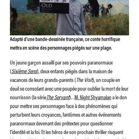
Adapté d’une bande-dessinée française, ce conte horrifique
mettra en scène des personnages piégés sur une plage.
Un jeune garçon assailli par ses pouvoirs paranormaux
(
Sixième Sens
), deux enfants piégés dans la maison de
vacances de leurs grands-parents (
The Visit
), un couple en
deuil se consolant avec une poupée pour oublier la mort de leur
nourrisson (la série
The Servant
).. .
M. Night Shyamalan
a le don
pour mettre ses personnages face à des phénomènes qui
perturbent leurs croyances, fantômes et autres événements
paranormaux devenant des prétextes pour questionner
l’identité et la foi. Et les héros de son prochain thriller risquent