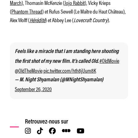
March
), Thomasin McKenzie (
Jojo Rabbit
), Vicky Krieps
(
Phantom Thread
) et Rufus Sewell (
Le Maître du Haut Château
),
Alex Wolff (
Hérédité
) et Abbey Lee (
Lovecraft Country
).
Feels like a miracle that I am standing here shooting
#OldMovie
the first shot of my new film. It’s called Old.
@OldTheMovie
pic.twitter.com/hth8jUum8K
— M. Night Shyamalan (@MNightShyamalan)
September 26, 2020
Retrouvez-nous sur