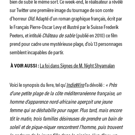
bien de subir le même sort. Ce week-end, le réalisateur a révélé
sur Twitter une première image du tournage de son conte
d’horreur
Old
. Adapté d’un roman graphique français, écrit par
le Français Pierre-Oscar Levy et illustré par le Suisse Frederik
Peeters, et intitulé
Château de sable
(publié en 2010) ce film
prend pour cadre une mystérieuse plage, d’où 13 personnages
semblent incapables de partir.
La foi dans
Signes
de M. Night Shyamalan
À VOIR AUSSI :
Voici le synopsis du livre, tel qu’
IndieWire
l’a dévoilé :
« Près
d’une petite plage de la côte méditerranéenne française, un
homme d’apparence nord-africaine aperçoit une jeune
femme qui se déshabille pour nager. Plus tard, mais encore
tôt le matin, trois familles désireuses de prendre un bain de
soleil et de pique-niquer rencontrent l’homme, puis trouvent
le cadavre de la jeune fille dans la piscine. L’un d’eux, un