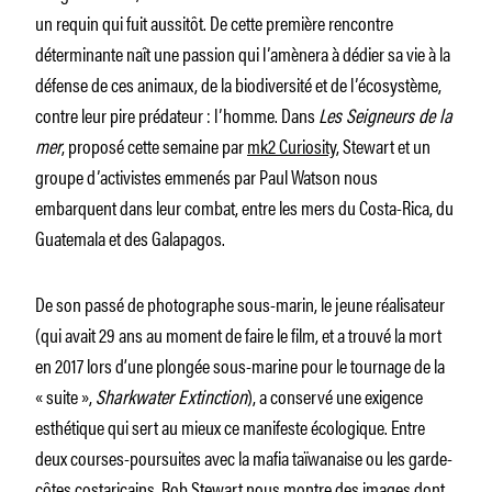
un requin qui fuit aussitôt.
De cette première rencontre
déterminante naît une passion qui
lʼamènera
à dédier sa vie à la
défense de ces animaux, de la biodiversité et de
lʼécosystème
,
contre leur pire prédateur :
lʼhomme
.
Dans
Les Seigneurs de la
mer
, proposé cette semaine par
mk2 Curiosity
, Stewart et un
groupe
dʼactivistes
emmenés par Paul Watson nous
embarquent dans leur combat, entre les mers du
Costa-Rica
, du
Guatemala et des Galapagos.
De son passé de photographe sous-marin, le jeune réalisateur
(qui avait 29 ans au moment de faire le film, et a trouvé la mort
en 2017 lors d’une plongée sous-marine pour le tournage de la
« suite »,
Sharkwater Extinction
), a conservé une exigence
esthétique qui sert au mieux ce manifeste écologique. Entre
deux courses-poursuites avec la mafia taïwanaise ou les garde-
côtes costaricains, Rob Stewart nous montre des images dont