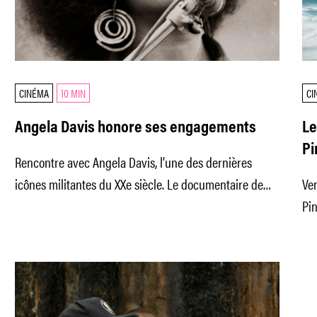
CINÉMA
10 MIN
CI
Angela Davis honore ses engagements
Le
Pi
Rencontre avec Angela Davis, l’une des dernières
icônes militantes du XXe siècle. Le documentaire de
Ven
Shola Lynch, Free Angela and
Pin
bo