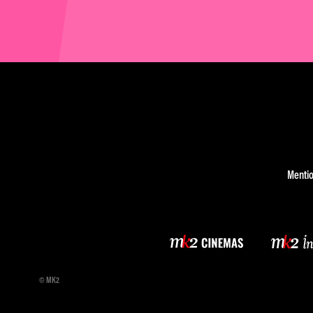
Mentio
© MK2