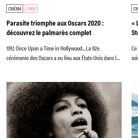
CINÉMA
3 MIN
CI
Parasite triomphe aux Oscars 2020 :
« 
découvrez le palmarès complet
St
1917, Once Upon a Time in Hollywood…La 92e
Ce 
cérémonie des Oscars a eu lieu aux États-Unis dans la
soi
nuit de
gr