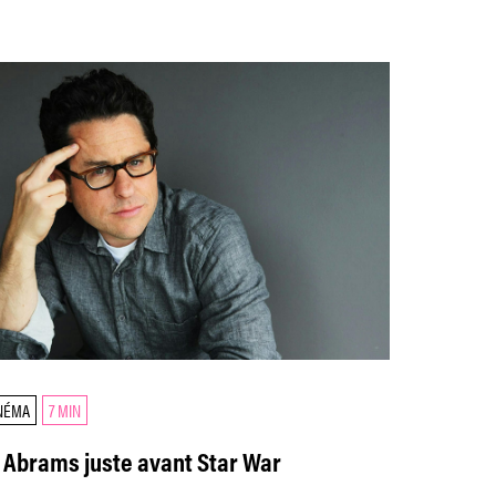
NÉMA
7 MIN
J Abrams juste avant Star War