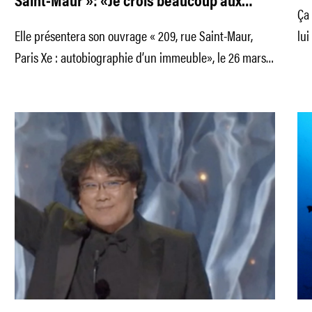
Saint-Maur »: «Je crois beaucoup aux
Ça 
couloirs du temps»
Elle présentera son ouvrage « 209, rue Saint-Maur,
lui
Paris Xe : autobiographie d’un immeuble», le 26 mars,
20h00 au mk2