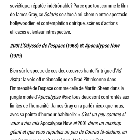
soviétique, réputée indétrônable? Parce que tout comme le film
de James Gray, ce
Solaris
se situe à mi-chemin entre spectacle
hollywoodien et contemplation onirique, scènes d’actions
efficaces et lenteur introspective.
2001 L’Odyssée de l’espace
(1968)
et
Apocalypse Now
(1979)
Bien sûr le spectre de ces deux œuvres hante l’intrigue d’
Ad
Astra
: la voix-off mélancolique de Brad Pitt résonne dans
l’immensité de l’espace comme celle de Martin Sheen dans la
jungle moite d’
Apocalypse Now
, tous deux sont confrontés aux
limites de l’humanité…James Gray
en a parlé mieux que nous
,
avec sa pointe d’humour habituelle:
« C’est un peu comme si
vous aviez mis
Apocalypse Now
et
2001
dans un mashup
géant et que vous rajoutiez un peu de Conrad là-dedans, en
espérant que ce soit aussi bon. Mais ça ne l’est