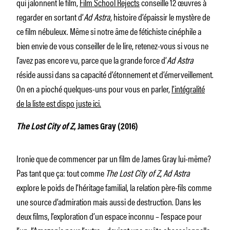
qui jalonnent le film,
Film School Rejects
conseille 12 œuvres à
regarder en sortant d’
Ad Astra
, histoire d’épaissir le mystère de
ce film nébuleux. Même si notre âme de fétichiste cinéphile a
bien envie de vous conseiller de le lire, retenez-vous si vous ne
l’avez pas encore vu, parce que la grande force d’
Ad Astra
réside aussi dans sa capacité d’étonnement et d’émerveillement.
On en a pioché quelques-uns pour vous en parler,
l’intégralité
de la liste est dispo juste ici.
The Lost City of Z
, James Gray (2016)
Ironie que de commencer par un film de James Gray lui-même?
Pas tant que ça: tout comme
The Lost City of Z
,
Ad Astra
explore le poids de l’héritage familial, la relation père-fils comme
une source d’admiration mais aussi de destruction. Dans les
deux films, l’exploration d’un espace inconnu – l’espace pour
l’un, l’Amazonie pour l’autre – devient une quête obsessionnelle