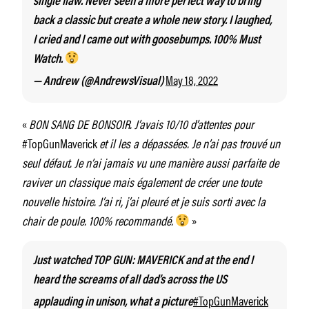
single flaw. Never seen a more perfect way to bring
back a classic but create a whole new story. I laughed,
I cried and I came out with goosebumps. 100% Must
Watch.
May 18, 2022
— Andrew (@AndrewsVisual)
«
BON SANG DE BONSOIR. J’avais 10/10 d’attentes pour
#TopGunMaverick
et il les a dépassées. Je n’ai pas trouvé un
seul défaut. Je n’ai jamais vu une manière aussi parfaite de
raviver un classique mais également de créer une toute
nouvelle histoire. J’ai ri, j’ai pleuré et je suis sorti avec la
chair de poule. 100% recommandé.
»
Just watched TOP GUN: MAVERICK and at the end I
heard the screams of all dad’s across the US
#TopGunMaverick
applauding in unison, what a picture