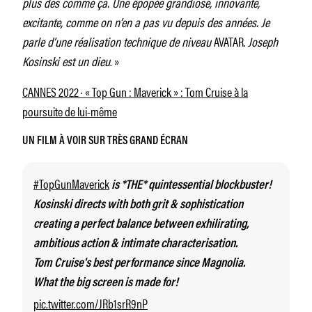
plus des comme ça. Une épopée grandiose, innovante,
excitante, comme on n’en a pas vu depuis des années. Je
parle d’une réalisation technique de niveau
AVATAR.
Joseph
Kosinski est un dieu
. »
CANNES 2022 · « Top Gun : Maverick » : Tom Cruise à la
poursuite de lui-même
UN FILM À VOIR SUR TRÈS GRAND ÉCRAN
#TopGunMaverick
is *THE* quintessential blockbuster!
Kosinski directs with both grit & sophistication
creating a perfect balance between exhilirating,
ambitious action & intimate characterisation.
Tom Cruise's best performance since Magnolia.
What the big screen is made for!
pic.twitter.com/JRb1srR9nP