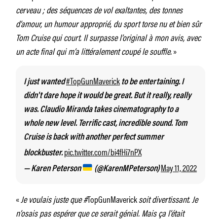
cerveau ; des séquences de vol exaltantes, des tonnes
d’amour, un humour approprié, du sport torse nu et bien sûr
Tom Cruise qui court. Il surpasse l’original à mon avis, avec
un acte final qui m’a littéralement coupé le souffle.
»
#TopGunMaverick
I just wanted
to be entertaining. I
didn't dare hope it would be great. But it really, really
was. Claudio Miranda takes cinematography to a
whole new level. Terrific cast, incredible sound. Tom
Cruise is back with another perfect summer
pic.twitter.com/bi4fHi7nPX
blockbuster.
May 11, 2022
— Karen Peterson
(@KarenMPeterson)
«
Je voulais juste que #
TopGunMaverick
soit divertissant. Je
n’osais pas espérer que ce serait génial. Mais ça l’était