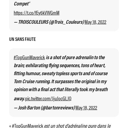
Compet'
https://t.co/fEy6kVWGmM
May 18, 2022
— TROISCOULEURS (@Trois_Couleurs)
UN SANS FAUTE
#TopGunMaverick
is a shot of pure adrenalin to the
brain; exhilarating flying sequences, tons of heart,
fitting humour, sweaty topless sports and of course
Tom Cruise running. It surpasses the original in my
opinion with a final act that literally took my breath
pic.twitter.com/JjuJocGLJQ
away.
May 18, 2022
— Josh Barton (@bartonreviews)
« #TopGunMaverick
est un shot d’adrénaline pure dans le