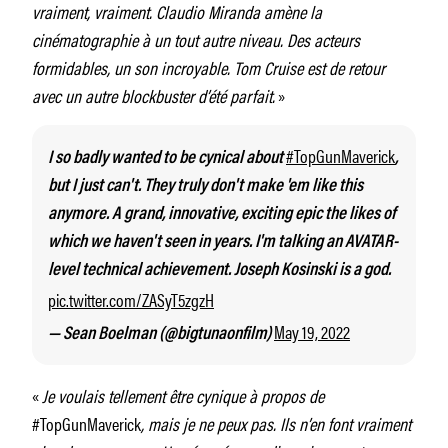
vraiment, vraiment. Claudio Miranda amène la
cinématographie à un tout autre niveau. Des acteurs
formidables, un son incroyable. Tom Cruise est de retour
avec un autre blockbuster d’été parfait.
»
#TopGunMaverick
I so badly wanted to be cynical about
,
but I just can't. They truly don't make 'em like this
anymore. A grand, innovative, exciting epic the likes of
which we haven't seen in years. I'm talking an AVATAR-
level technical achievement. Joseph Kosinski is a god.
pic.twitter.com/ZASyT5zgzH
May 19, 2022
— Sean Boelman (@bigtunaonfilm)
«
Je voulais tellement être cynique à propos de
#TopGunMaverick
, mais je ne peux pas. Ils n’en font vraiment