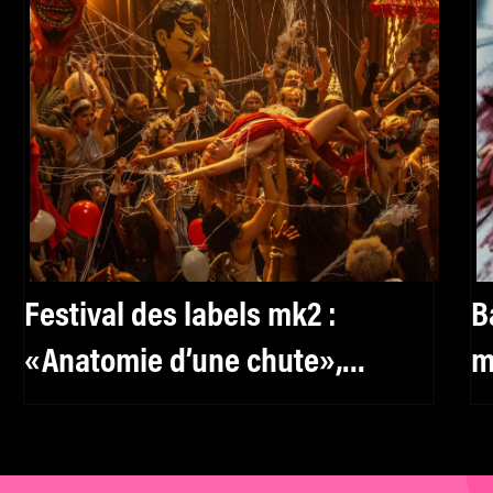
Festival des labels mk2 :
B
«Anatomie d’une chute»,
m
«Babylon», «Barbie»… Des
à
pépites à (re)découvrir en salle