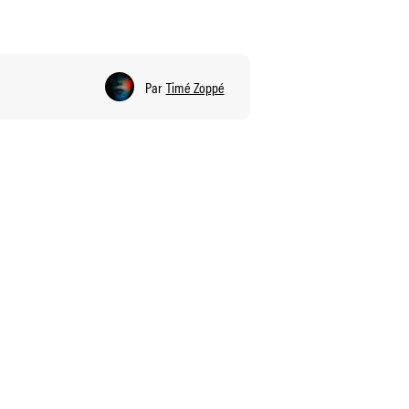
Par
Timé Zoppé