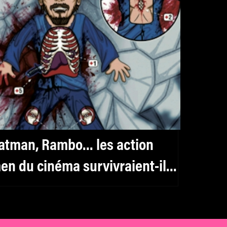
atman, Rambo… les action
en du cinéma survivraient-ils
 leur nombreuses blessures?