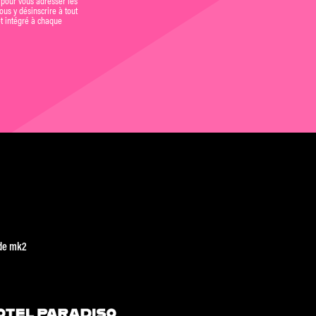
us y désinscrire à tout
et intégré à chaque
de mk2