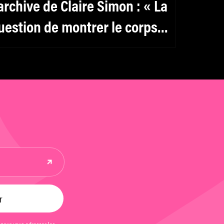
’archive de Claire Simon : « La
uestion de montrer le corps
’a toujours paru importante »
 pour vous adresser les