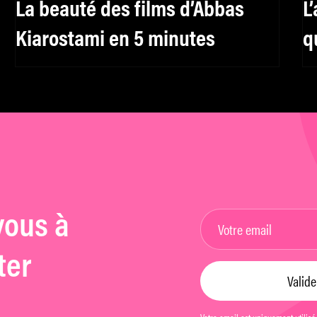
La beauté des films d’Abbas
L
Kiarostami en 5 minutes
q
m
vous à
ter
Votre email est uniquement utilisé