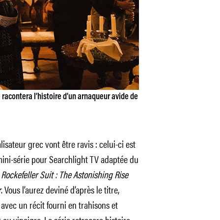
e racontera l’histoire d’un arnaqueur avide de
isateur grec vont être ravis : celui-ci est
mini-série pour Searchlight TV adaptée du
Rockefeller Suit : The Astonishing Rise
r
. Vous l’aurez deviné d’après le titre,
avec un récit fourni en trahisons et
au vinaigre. La série retracera histoire