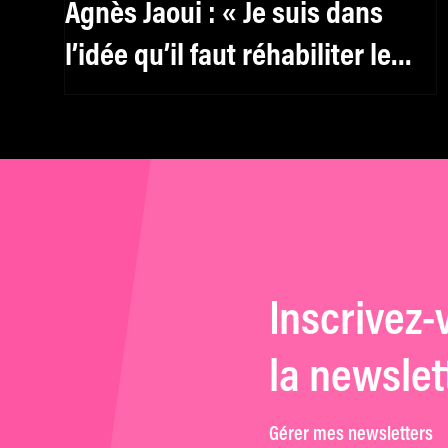
Agnès Jaoui : « Je suis dans
l’idée qu’il faut réhabiliter le
féminin, y compris pour les
hommes »
Inscrivez-
la newslet
Gérer mes newsletters