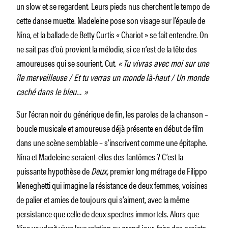
un slow et se regardent. Leurs pieds nus cherchent le tempo de
cette danse muette. Madeleine pose son visage sur l’épaule de
Nina, et la ballade de Betty Curtis « Chariot » se fait entendre. On
ne sait pas d’où provient la mélodie, si ce n’est de la tête des
amoureuses qui se sourient. Cut.
«
Tu vivras avec moi sur une
île merveilleuse / Et tu verras un monde là-haut / Un monde
caché dans le bleu… »
Sur l’écran noir du générique de fin, les paroles de la chanson –
boucle musicale et amoureuse déjà présente en début de film
dans une scène semblable – s’inscrivent comme une épitaphe.
Nina et Madeleine seraient-elles des fantômes ? C’est la
puissante hypothèse de
Deux,
premier long métrage de Filippo
Meneghetti qui imagine la résistance de deux femmes, voisines
de palier et amies de toujours qui s’aiment, avec la même
persistance que celle de deux spectres immortels. Alors que
Nina voudrait vivre leur relation au grand jour, faire des projets,