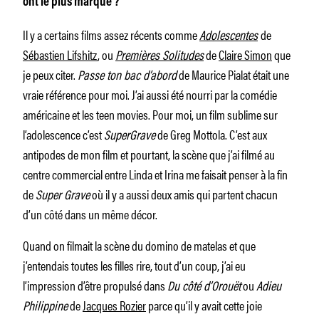
ont le plus marqué ?
Il y a certains films assez récents comme
Adolescentes
de
Sébastien Lifshitz
, ou
Premières Solitudes
de
Claire Simon
que
je peux citer.
Passe ton bac d’abord
de Maurice Pialat était une
vraie référence pour moi. J’ai aussi été nourri par la comédie
américaine et les teen movies. Pour moi, un film sublime sur
l’adolescence c’est
SuperGrave
de Greg Mottola. C’est aux
antipodes de mon film et pourtant, la scène que j’ai filmé au
centre commercial entre Linda et Irina me faisait penser à la fin
de
Super Grave
où il y a aussi deux amis qui partent chacun
d’un côté dans un même décor.
Quand on filmait la scène du domino de matelas et que
j’entendais toutes les filles rire, tout d’un coup, j’ai eu
l’impression d’être propulsé dans
Du côté d’Orouët
ou
Adieu
Philippine
de
Jacques Rozier
parce qu’il y avait cette joie