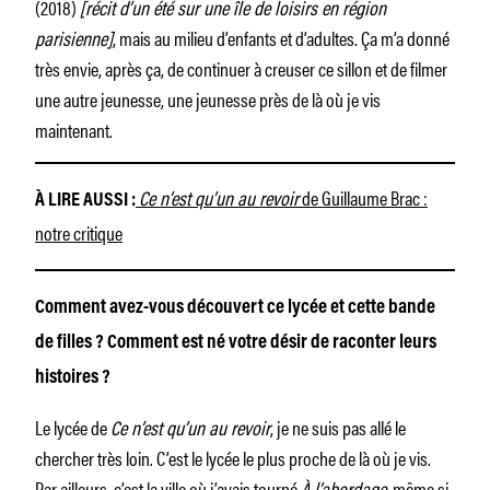
(2018)
[récit d’un été sur une île de loisirs en région
parisienne]
,
mais au milieu d’enfants et d’adultes. Ça m’a donné
très envie, après ça, de continuer à creuser ce sillon et de filmer
une autre jeunesse, une jeunesse près de là où je vis
maintenant.
Ce n’est qu’un au revoir
de Guillaume Brac :
À LIRE AUSSI :
notre critique
Comment avez-vous découvert ce lycée et cette bande
de filles ? Comment est né votre désir de raconter leurs
histoires ?
Le lycée de
Ce n’est qu’un au revoir
, je ne suis pas allé le
chercher très loin. C’est le lycée le plus proche de là où je vis.
Par ailleurs, c’est la ville où j’avais tourné
À l’abordage
, même si