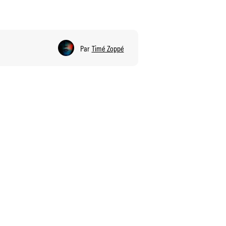
Par
Timé Zoppé