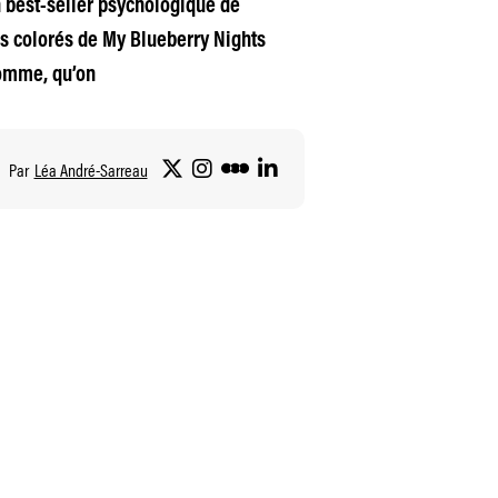
n best-seller psychologique de
us colorés de My Blueberry Nights
homme, qu’on
Par
Léa André-Sarreau