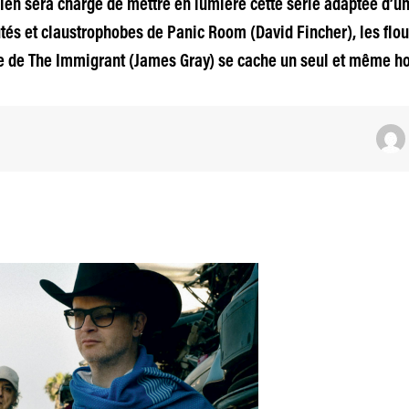
ien sera chargé de mettre en lumière cette série adaptée d’u
tés et claustrophobes de Panic Room (David Fincher), les flo
te de The Immigrant (James Gray) se cache un seul et même 