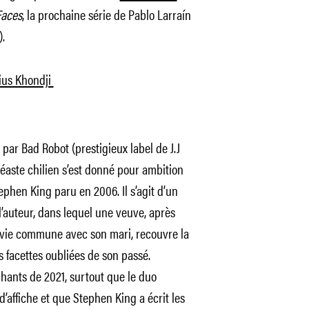
Faces
, la prochaine série de Pablo Larraín
).
rius Khondji
t par Bad Robot (prestigieux label de J.J
néaste chilien s’est donné pour ambition
ephen King paru en 2006. Il s’agit d’un
’auteur, dans lequel une veuve, après
a vie commune avec son mari, recouvre la
 facettes oubliées de son passé.
chants de 2021, surtout que le duo
’affiche et que Stephen King a écrit les