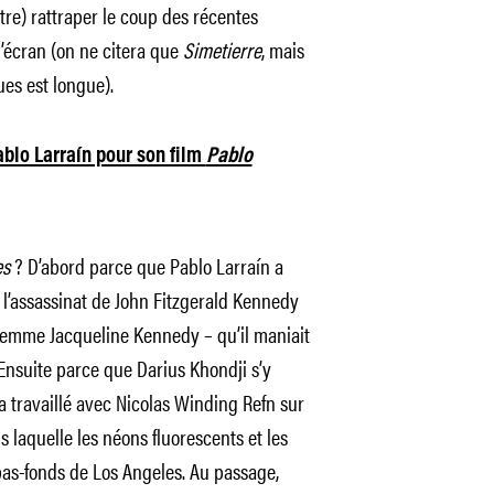
tre) rattraper le coup des récentes
l’écran (on ne citera que
Simetierre
, mais
ues est longue).
blo Larraín pour son film
Pablo
es
? D’abord parce que Pablo Larraín a
r l’assassinat de John Fitzgerald Kennedy
 femme Jacqueline Kennedy – qu’il maniait
Ensuite parce que Darius Khondji s’y
a travaillé avec Nicolas Winding Refn sur
s laquelle les néons fluorescents et les
 bas-fonds de Los Angeles. Au passage,