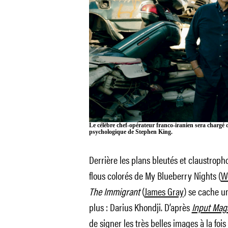
Le célèbre chef-opérateur franco-iranien sera chargé d
psychologique de Stephen King.
Derrière les plans bleutés et claustrop
flous colorés de
My Blueberry Nights
(
W
The Immigrant
(
James Gray
) se cache u
plus :
Darius Khondji. D’après
Input Mag
de signer les très belles images à la foi