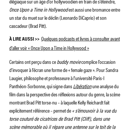
élégiaque sur un âge d’or hollywoodien en train de s’éteindre,
Once Upon a Time in Hollywood
est aussi une bromance entre
un star du muet sur le déclin (Leonardo DiCaprio) et son
cascadeur (Brad Pitt).
Quelques podcasts et livres à consulter avant
À LIRE AUSSI >>
d’aller voir « Once Upon a Time in Hollywood »
Certains ont perçu dans ce
buddy movie
complice l’occasion
d’invoquer à l’écran une forme de « female gaze ». Pour Sandra
Laugier, philosophe et professeure à l’université Paris-I
Panthéon-Sorbonne, qui signe dans
Libération
une analyse du
film dans la perspective des réflexions autour du genre, la scène
montrant Brad Pitt torse-nu – à laquelle Kelly Reichardt fait
explicitement référence – permet de
« s’émouvoir à la vue du
torse couturé de cicatrices de Brad Pitt (Cliff), dans une
scène mémorable où il répare une antenne sur le toit de la